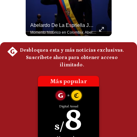
Politica
De
Cookies
La Frontera Española Colapsa ¿Qué Está Pasando En Ceuta? | Gestión Mundo
Abelardo De La Espriella Juramenta Como Nuevo Presidente | Gestión Mundo
Preguntas
Frecuentes
La madrugada del 30 de julio de 2026 marcó un antes y un después en el Estrecho de Gibraltar. En cuestión de horas, cerca de 72.000 migrantes marroquíes ingresaron al territorio español de Ceuta, desbordando por completo a una ciudad de apenas 85.000 habitantes. En este video, explicamos los detalles de la emergencia humana y las ramificaciones geopolíticas del conflicto: la trampa de los rumores en redes sociales, el rol de Marruecos, el acercamiento de España a Argelia y la respuesta de la Unión Europea ante las amenazas de suspensión del Tratado Schengen. #Ceuta #España #Marruecos #Geopolitica #PedroSanchez #NoticiasInternacionales #Schengen #Europa #CrisisMigratoria 👉 Suscríbete y activa la campana para no perderte nuestro análisis diario. 🌎 Síguenos en nuestras redes sociales: 📌 Web oficial: https://gestion.pe/mundo/ 📌 LinkedIn: http://bit.ly/3HYIET0 📌 X (Twitter): http://bit.ly/4noZtX9 📌 TikTok: http://bit.ly/4evB6TO
Momento histórico en Colombia: Abelardo de la Espriella prestó juramento y recibió la banda presidencial en la Arena USC de Cali, convirtiéndose oficialmente en el nuevo Presidente de la República para el periodo 2026-2030. Por primera vez en la historia reciente del país, la investidura presidencial se celebró fuera de Bogotá. ¿Qué opinas del inicio de este nuevo mandato constitucional? #DeLaEspriella #Colombia #PosesionPresidencial #Cali #Shorts 👉 Suscríbete y activa la campana para no perderte nuestro análisis diario. 🌎 Síguenos en nuestras redes sociales: 📌 Web oficial: https://gestion.pe/mundo/ 📌 LinkedIn: http://bit.ly/3HYIET0 📌 X (Twitter): http://bit.ly/4noZtX9 📌 TikTok: http://bit.ly/4evB6TO