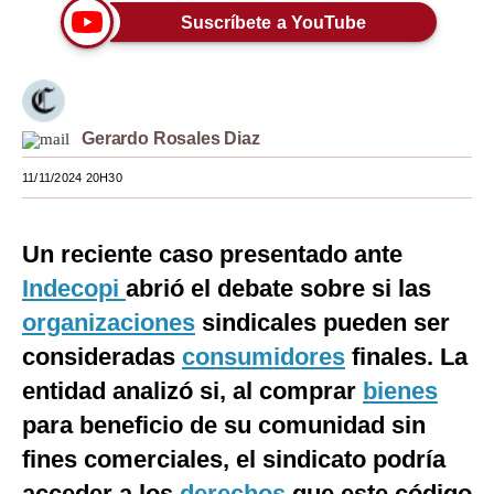
Suscríbete a YouTube
Moda
Estilos
Mundo
Gerardo Rosales Diaz
EEUU
11/11/2024 20H30
México
Un reciente caso presentado ante
España
Indecopi
abrió el debate sobre si las
Internacional
organizaciones
sindicales pueden ser
Tecnología
consideradas
consumidores
finales. La
Club del Suscriptor
entidad analizó si, al comprar
bienes
para beneficio de su comunidad sin
Mix
fines comerciales, el sindicato podría
G de Gestión
acceder a los
derechos
que este código