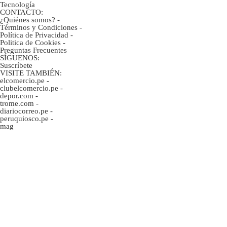
Tecnología
CONTACTO:
¿Quiénes somos?
-
Términos y Condiciones
-
Política de Privacidad
-
Politica de Cookies
-
Preguntas Frecuentes
SÍGUENOS:
Suscríbete
VISITE TAMBIÉN:
elcomercio.pe
-
clubelcomercio.pe
-
depor.com
-
trome.com
-
diariocorreo.pe
-
peruquiosco.pe
-
mag