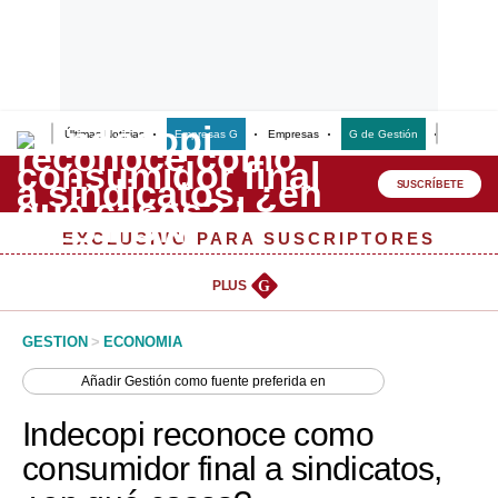
Últimas Noticias
Empresas G
Empresas
G de Gestión
Finanzas
Lo último
Peru Quiosco
SUSCRÍBETE
Portada
EXCLUSIVO PARA SUSCRIPTORES
Empresas
PLUS
G
Management & Empleo
GESTION
>
ECONOMIA
Economía
Añadir
Gestión
como fuente preferida en
Mercados
Indecopi reconoce como
Perú
consumidor final a sindicatos,
Política