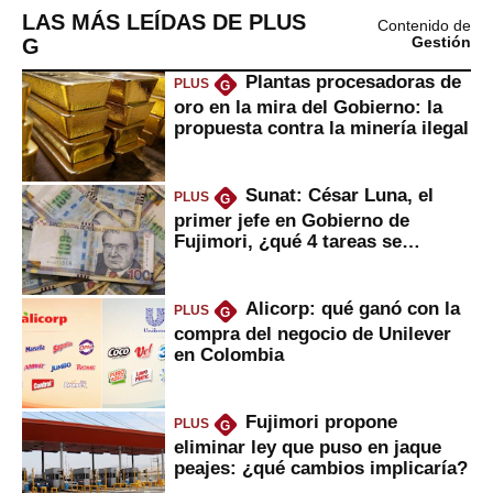
LAS MÁS LEÍDAS DE PLUS
Contenido de
G
Gestión
Plantas procesadoras de
PLUS
G
oro en la mira del Gobierno: la
propuesta contra la minería ilegal
Sunat: César Luna, el
PLUS
G
primer jefe en Gobierno de
Fujimori, ¿qué 4 tareas se
marcan urgentes?
Alicorp: qué ganó con la
PLUS
G
compra del negocio de Unilever
en Colombia
Fujimori propone
PLUS
G
eliminar ley que puso en jaque
peajes: ¿qué cambios implicaría?