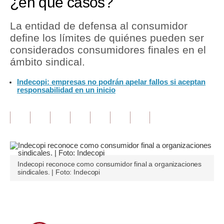
¿en qué casos?
Tu Dinero
La entidad de defensa al consumidor
define los límites de quiénes pueden ser
Finanzas Personales
considerados consumidores finales en el
Inmobiliarias
ámbito sindical.
Plus G
Indecopi: empresas no podrán apelar fallos si aceptan
responsabilidad en un inicio
Opinión
Editorial
Pregunta de hoy
Blogs
Indecopi reconoce como consumidor final a organizaciones
sindicales. | Foto: Indecopi
Tendencias
Lujo
Únete a nuestro canal
Viajes