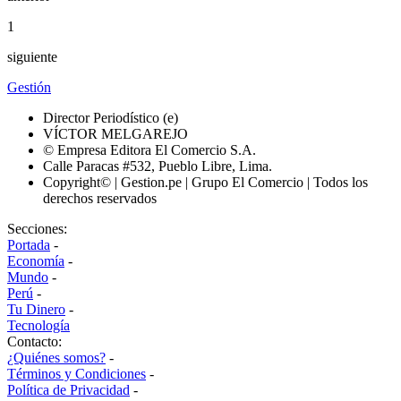
1
siguiente
Gestión
Director Periodístico (e)
VÍCTOR MELGAREJO
© Empresa Editora El Comercio S.A.
Calle Paracas #532, Pueblo Libre, Lima.
Copyright© | Gestion.pe | Grupo El Comercio | Todos los
derechos reservados
Secciones:
Portada
-
Economía
-
Mundo
-
Perú
-
Tu Dinero
-
Tecnología
Contacto:
¿Quiénes somos?
-
Términos y Condiciones
-
Política de Privacidad
-