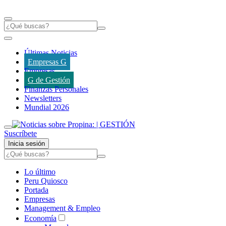
Últimas Noticias
Empresas G
Empresas
G de Gestión
Finanzas Personales
Newsletters
Mundial 2026
Suscríbete
Inicia sesión
Lo último
Peru Quiosco
Portada
Empresas
Management & Empleo
Economía