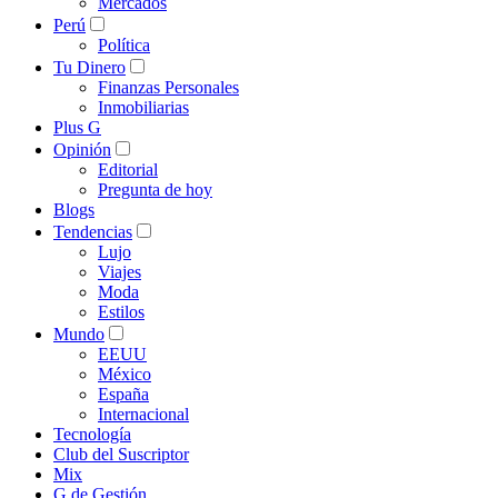
Mercados
Perú
Política
Tu Dinero
Finanzas Personales
Inmobiliarias
Plus G
Opinión
Editorial
Pregunta de hoy
Blogs
Tendencias
Lujo
Viajes
Moda
Estilos
Mundo
EEUU
México
España
Internacional
Tecnología
Club del Suscriptor
Mix
G de Gestión