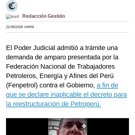
Moda
Redacción Gestión
Estilos
21/05/2026 14H06
Mundo
EEUU
El Poder Judicial admitió a trámite una
demanda de amparo presentada por la
México
Federación Nacional de Trabajadores
España
Petroleros, Energía y Afines del Perú
Internacional
(Fenpetrol) contra el Gobierno,
a fin de
que se declare inaplicable el decreto para
Tecnología
la reestructuración de Petroperú.
Club del Suscriptor
Mix
G de Gestión