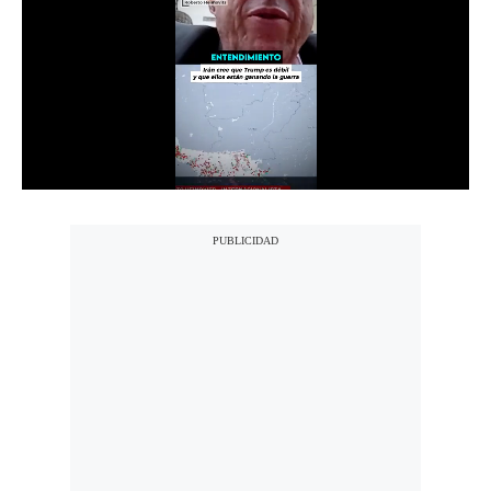
Notas Contratadas
Podcast
Gestión TV
Videos
Fotogalerías
gestion.pe
¿quiénes
Somos?
Términos
Y
Condiciones
Política
De
Privacidad