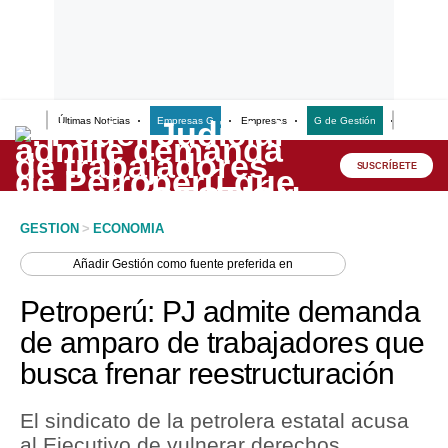
Últimas Noticias
Empresas G
Empresas
G de Gestión
Finanzas
Lo último
Peru Quiosco
SUSCRÍBETE
Portada
GESTION
>
ECONOMIA
Empresas
Añadir
Gestión
como fuente preferida en
Management & Empleo
Petroperú: PJ admite demanda
Economía
de amparo de trabajadores que
busca frenar reestructuración
Mercados
Perú
El sindicato de la petrolera estatal acusa
al Ejecutivo de vulnerar derechos
Política