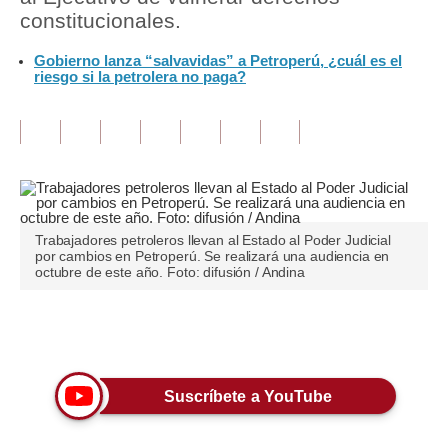
constitucionales.
Tu Dinero
Gobierno lanza “salvavidas” a Petroperú, ¿cuál es el
riesgo si la petrolera no paga?
Finanzas Personales
Inmobiliarias
Plus G
Opinión
Editorial
Trabajadores petroleros llevan al Estado al Poder Judicial
por cambios en Petroperú. Se realizará una audiencia en
octubre de este año. Foto: difusión / Andina
Pregunta de hoy
Blogs
Únete a nuestro canal
Tendencias
Suscríbete a YouTube
Lujo
Viajes