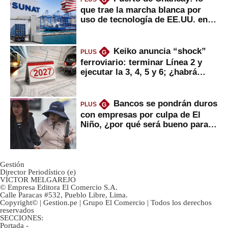
G
que trae la marcha blanca por
uso de tecnología de EE.UU. en
mercancías
Keiko anuncia “shock”
PLUS
G
ferroviario: terminar Línea 2 y
ejecutar la 3, 4, 5 y 6; ¿habrá
avances?
Bancos se pondrán duros
PLUS
G
con empresas por culpa de El
Niño, ¿por qué será bueno para
ahorristas?
Gestión
Director Periodístico (e)
VÍCTOR MELGAREJO
© Empresa Editora El Comercio S.A.
Calle Paracas #532, Pueblo Libre, Lima.
Copyright© | Gestion.pe | Grupo El Comercio | Todos los derechos
reservados
SECCIONES:
Portada
-