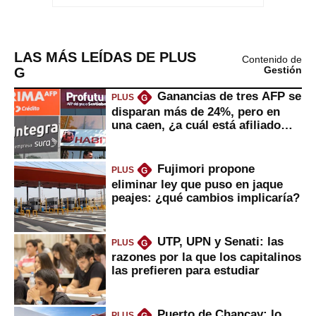
LAS MÁS LEÍDAS DE PLUS
Contenido de
G
Gestión
Ganancias de tres AFP se
PLUS
G
disparan más de 24%, pero en
una caen, ¿a cuál está afiliado
usted?
Fujimori propone
PLUS
G
eliminar ley que puso en jaque
peajes: ¿qué cambios implicaría?
UTP, UPN y Senati: las
PLUS
G
razones por la que los capitalinos
las prefieren para estudiar
Puerto de Chancay: lo
PLUS