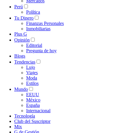
Mercados
Perú
Política
Tu Dinero
Finanzas Personales
Inmobiliarias
Plus G
Opinión
Editorial
Pregunta de hoy
Blogs
Tendencias
Lujo
Viajes
Moda
Estilos
Mundo
EEUU
México
España
Internacional
Tecnología
Club del Suscriptor
Mix
G de Gestión