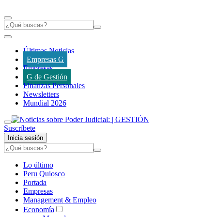
Últimas Noticias
Empresas G
Empresas
G de Gestión
Finanzas Personales
Newsletters
Mundial 2026
Suscríbete
Inicia sesión
Lo último
Peru Quiosco
Portada
Empresas
Management & Empleo
Economía