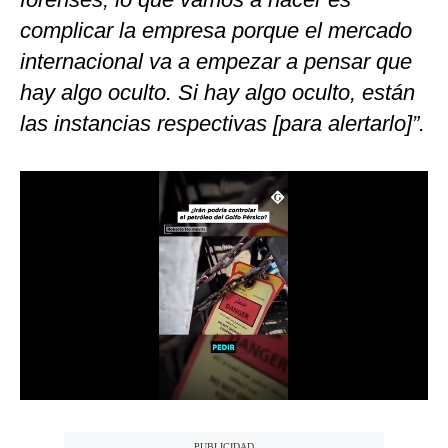
Notas Contratadas
complicar la empresa porque el mercado
internacional va a empezar a pensar que
Podcast
hay algo oculto. Si hay algo oculto, están
Gestión TV
las instancias respectivas [para alertarlo]”.
Videos
Fotogalerías
gestion.pe
¿quiénes
Somos?
Términos
Y
Condiciones
Política
De
Privacidad