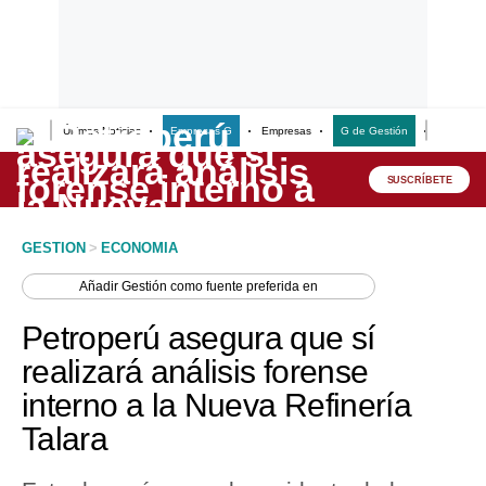
Últimas Noticias
Empresas G
Empresas
G de Gestión
Finanzas
Lo último
Peru Quiosco
SUSCRÍBETE
Portada
GESTION
>
ECONOMIA
Empresas
Añadir
Gestión
como fuente preferida en
Management & Empleo
Petroperú asegura que sí
Economía
realizará análisis forense
interno a la Nueva Refinería
Mercados
Talara
Perú
Política