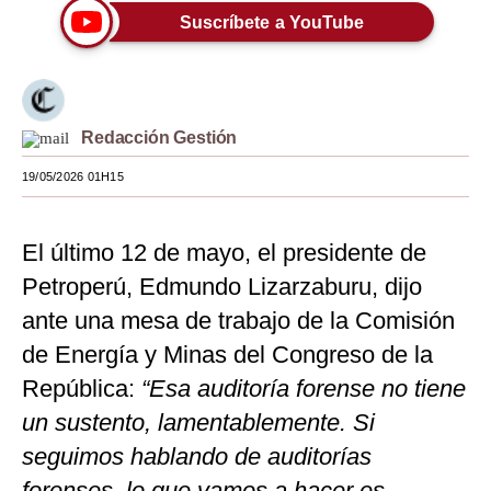
Suscríbete a YouTube
Moda
Estilos
Mundo
Redacción Gestión
EEUU
19/05/2026 01H15
México
El último 12 de mayo, el presidente de
España
Petroperú, Edmundo Lizarzaburu, dijo
Internacional
ante una mesa de trabajo de la Comisión
Tecnología
de Energía y Minas del Congreso de la
Club del Suscriptor
República:
“Esa auditoría forense no tiene
un sustento, lamentablemente. Si
Mix
seguimos hablando de auditorías
G de Gestión
forenses, lo que vamos a hacer es