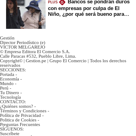
Bancos se pondrán duros
PLUS
G
con empresas por culpa de El
Niño, ¿por qué será bueno para
ahorristas?
Gestión
Director Periodístico (e)
VÍCTOR MELGAREJO
© Empresa Editora El Comercio S.A.
Calle Paracas #532, Pueblo Libre, Lima.
Copyright© | Gestion.pe | Grupo El Comercio | Todos los derechos
reservados
SECCIONES:
Portada
-
Economía
-
Mundo
-
Perú
-
Tu Dinero
-
Tecnología
CONTACTO:
¿Quiénes somos?
-
Términos y Condiciones
-
Política de Privacidad
-
Politica de Cookies
-
Preguntas Frecuentes
SÍGUENOS:
Suscríbete