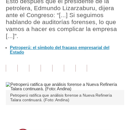
Esto después que el presidente de la
petrolera, Edmundo Lizarzaburu, dijera
Tu Dinero
ante el Congreso: “[...] Si seguimos
hablando de auditorías forenses, lo que
Finanzas Personales
vamos a hacer es complicar la empresa
Inmobiliarias
[...]”.
Plus G
Petroperú: el símbolo del fracaso empresarial del
Estado
Opinión
Editorial
Pregunta de hoy
Blogs
Petroperú ratifica que análisis forense a Nueva Refinería
Talara continuará. (Foto: Andina)
Tendencias
Lujo
Únete a nuestro canal
Viajes