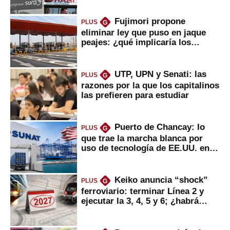
Fujimori propone
PLUS
G
eliminar ley que puso en jaque
peajes: ¿qué implicaría los
usuarios?
UTP, UPN y Senati: las
PLUS
G
razones por la que los capitalinos
las prefieren para estudiar
Puerto de Chancay: lo
PLUS
G
que trae la marcha blanca por
uso de tecnología de EE.UU. en
mercancías
Keiko anuncia “shock”
PLUS
G
ferroviario: terminar Línea 2 y
ejecutar la 3, 4, 5 y 6; ¿habrá
avances?