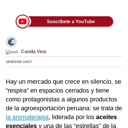
Únete a nuestro canal
Moda
Estilos
Suscríbete a YouTube
Mundo
EEUU
Camila Vera
México
18/05/2026 11H27
España
Internacional
Hay un mercado que crece en silencio, se
Tecnología
“respira” en espacios cerrados y tiene
como protagonistas a algunos productos
Club del Suscriptor
de la agroexportación peruana: se trata de
Mix
la aromaterapia
, liderada por los
aceites
G de Gestión
esenciales
y una de las “estrellas” de la