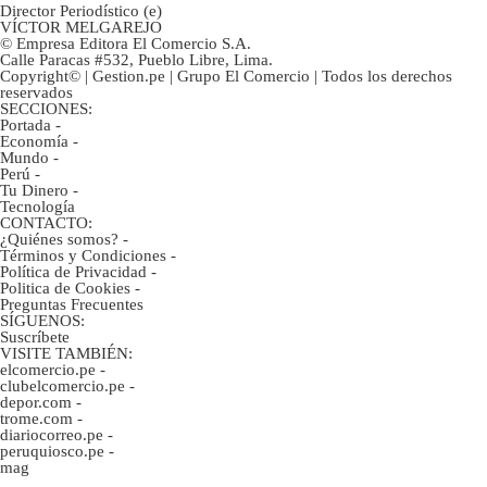
Director Periodístico (e)
VÍCTOR MELGAREJO
© Empresa Editora El Comercio S.A.
Calle Paracas #532, Pueblo Libre, Lima.
Copyright© | Gestion.pe | Grupo El Comercio | Todos los derechos
reservados
SECCIONES:
Portada
-
Economía
-
Mundo
-
Perú
-
Tu Dinero
-
Tecnología
CONTACTO:
¿Quiénes somos?
-
Términos y Condiciones
-
Política de Privacidad
-
Politica de Cookies
-
Preguntas Frecuentes
SÍGUENOS:
Suscríbete
VISITE TAMBIÉN:
elcomercio.pe
-
clubelcomercio.pe
-
depor.com
-
trome.com
-
diariocorreo.pe
-
peruquiosco.pe
-
mag