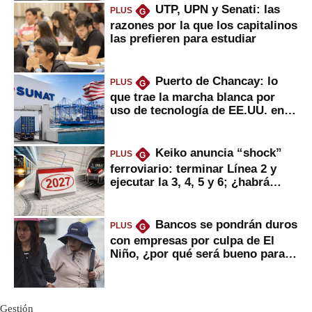
UTP, UPN y Senati: las
PLUS
G
razones por la que los capitalinos
las prefieren para estudiar
Puerto de Chancay: lo
PLUS
G
que trae la marcha blanca por
uso de tecnología de EE.UU. en
mercancías
Keiko anuncia “shock”
PLUS
G
ferroviario: terminar Línea 2 y
ejecutar la 3, 4, 5 y 6; ¿habrá
avances?
Bancos se pondrán duros
PLUS
G
con empresas por culpa de El
Niño, ¿por qué será bueno para
ahorristas?
Gestión