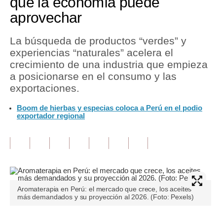
que la economía puede
aprovechar
Tu Dinero
Finanzas Personales
La búsqueda de productos “verdes” y
experiencias “naturales” acelera el
Inmobiliarias
crecimiento de una industria que empieza
a posicionarse en el consumo y las
Plus G
exportaciones.
Opinión
Boom de hierbas y especias coloca a Perú en el podio
exportador regional
Editorial
Pregunta de hoy
Blogs
Tendencias
Aromaterapia en Perú: el mercado que crece, los aceites
Lujo
más demandados y su proyección al 2026. (Foto: Pexels)
Viajes