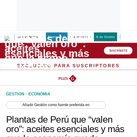
Últimas Noticias
Empresas G
Empresas
G de Gestión
Finanzas
Lo último
Peru Quiosco
SUSCRÍBETE
Portada
EXCLUSIVO PARA SUSCRIPTORES
Empresas
PLUS
G
Management & Empleo
GESTION
>
ECONOMIA
Economía
Añadir
Gestión
como fuente preferida en
Mercados
Plantas de Perú que “valen
Perú
oro”: aceites esenciales y más
Política