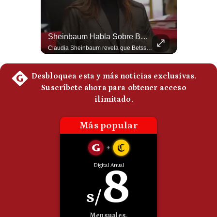
Politica
De
Cookies
Aranceles De Trump Ponen Bajo Presión A Las Exportaciones Del Perú | #EnClaveEconómica
Sheinbaum Habla Sobre Betssy Chávez Y Las Relaciones Con Perú | Gestión Mundo
Preguntas
Analizamos la decisión de Estados Unidos de imponer nuevos aranceles a Perú y otros 59 países por presuntos incumplimientos relacionados con el trabajo forzoso. Esta medida amenaza envíos peruanos valorados en más de US$ 5.300 millones, lo que representa casi la mitad de todo lo que el Perú exportó al mercado estadounidense el año pasado. #EconomiaPeru #ExportacionesPeru #DonaldTrump #Aranceles #ComercioExterior #ArancelesTrump #NoticiasPeru #EEUU 👉 Suscríbete y activa la campana para no perderte nuestro análisis diario. 🌎 Síguenos en nuestras redes sociales: 📌 Web oficial: https://gestion.pe/mundo/ 📌 LinkedIn: http://bit.ly/3HYIET0 📌 X (Twitter): http://bit.ly/4noZtX9 📌 TikTok: http://bit.ly/4evB6TO
Claudia Sheinbaum revela que Betssy Chávez, exfuncionaria de Perú, llegará a México como parte de los nuevos acuerdos diplomáticos para restablecer las relaciones entre México y Perú. ¿Qué opinas de este acuerdo entre la Cancillería mexicana y el gobierno peruano? Déjalo en los comentarios. #Sheinbaum #BetssyChavez #MexicoPeru #NoticiasMexico #Politica #Shorts 👉 Suscríbete y activa la campana para no perderte nuestro análisis diario. 🌎 Síguenos en nuestras redes sociales: 📌 Web oficial: https://gestion.pe/mundo/ 📌 LinkedIn: http://bit.ly/3HYIET0 📌 X (Twitter): http://bit.ly/4noZtX9 📌 TikTok: http://bit.ly/4evB6TO
Frecuentes