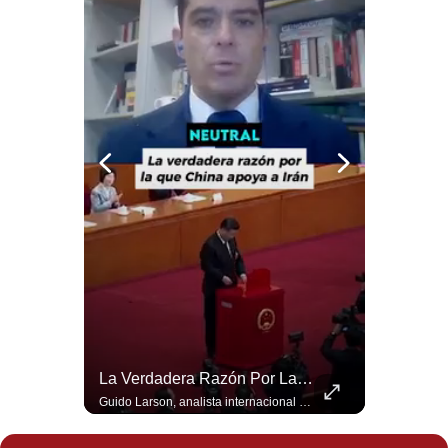
Politica
De
Cookies
Preguntas
Frecuentes
¿Turquía Ya No Confía En Que La OTAN La Defenderá? | Gestión Mundo
La Verdadera Razón Por La Que China Apoya A Irán | Gestión Mundo
Guido Larson, analista internacional plantea un escenario muy fuerte: Turquía estaría buscando nuevas garantías militares porque teme que la OTAN no responda si Israel llegara a atacarla. Luego aparece un elemento decisivo en el nuevo pacto regional: Pakistán es una potencia nuclear. 🚀 ¿Quieres entender el mundo sin ruido? Únete a nuestra comunidad y forma parte del cambio. #GestiónNewsroomLive #NoticiasGlobales #AnálisisGeopolítico #EconomíaMundial #IA #Geopolítica #LatinosEnUSA #NoticiasEnEspañol 👉 Suscríbete y activa la campana para no perderte nuestro análisis diario. 🌎 Síguenos en nuestras redes sociales: 📌 Web oficial: https://gestion.pe/mundo/ 📌 LinkedIn: http://bit.ly/3HYIET0 📌 X (Twitter): http://bit.ly/4noZtX9 📌 TikTok: http://bit.ly/4evB6TO
Guido Larson, analista internacional explica que la guerra no puede entenderse únicamente como un enfrentamiento entre Estados Unidos e Irán, sino también dentro de la competencia global entre Washington y Pekín. El analista sostiene que China mantiene su relación petrolera con Irán y que le interesa que Estados Unidos consuma recursos y pierda influencia. 🚀 ¿Quieres entender el mundo sin ruido? Únete a nuestra comunidad y forma parte del cambio. #GestiónNewsroomLive #NoticiasGlobales #AnálisisGeopolítico #EconomíaMundial #IA #Geopolítica #LatinosEnUSA #NoticiasEnEspañol 👉 Suscríbete y activa la campana para no perderte nuestro análisis diario. 🌎 Síguenos en nuestras redes sociales: 📌 Web oficial: https://gestion.pe/mundo/ 📌 LinkedIn: http://bit.ly/3HYIET0 📌 X (Twitter): http://bit.ly/4noZtX9 📌 TikTok: http://bit.ly/4evB6TO