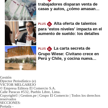
trabajadores disparan venta de
casas y autos, ¿cómo amasan
tanta liquidez?
Alta oferta de talentos
PLUS
G
para ‘estos niveles’ impacta en el
aumento de sueldo: los detalles
La carta secreta de
PLUS
G
Grupo Wiese: Civitano crece en
Perú y Chile, y cocina nueva
marca
Gestión
Director Periodístico (e)
VÍCTOR MELGAREJO
© Empresa Editora El Comercio S.A.
Calle Paracas #532, Pueblo Libre, Lima.
Copyright© | Gestion.pe | Grupo El Comercio | Todos los derechos
reservados
SECCIONES:
Portada
-