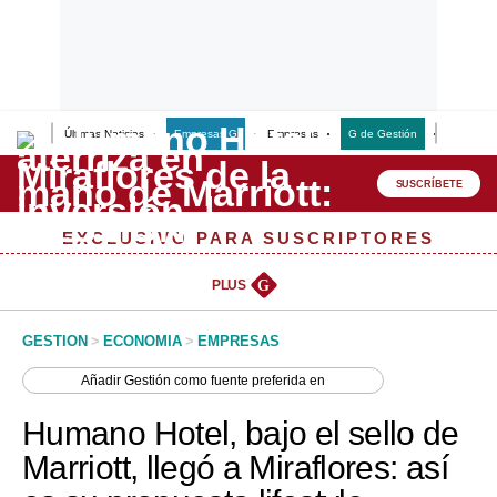
Últimas Noticias
Empresas G
Empresas
G de Gestión
Finanzas
Lo último
Peru Quiosco
SUSCRÍBETE
Portada
EXCLUSIVO PARA SUSCRIPTORES
Empresas
PLUS
G
Management & Empleo
GESTION
>
ECONOMIA
>
EMPRESAS
Economía
Añadir
Gestión
como fuente preferida en
Mercados
Humano Hotel, bajo el sello de
Perú
Marriott, llegó a Miraflores: así
Política