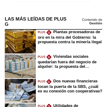
LAS MÁS LEÍDAS DE PLUS
Contenido de
G
Gestión
Plantas procesadoras de
PLUS
G
oro en la mira del Gobierno: la
propuesta contra la minería ilegal
Viviendas sociales
PLUS
G
quedarían fuera del negocio de
alquiler: la propuesta del
gobierno
Dos nuevas financieras
PLUS
G
tocan la puerta de la SBS, ¿cuál
es su conexión con cooperativas?
Utilidades de
PLUS
G