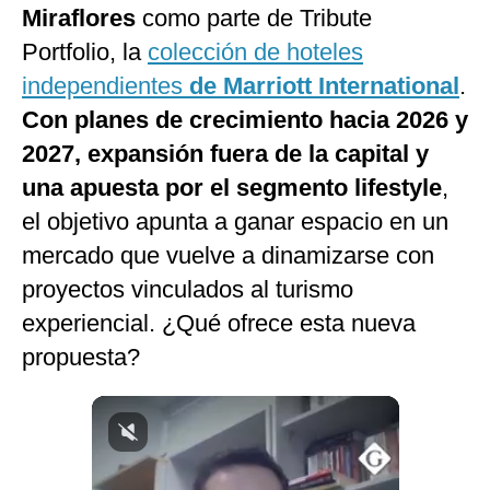
Miraflores
como parte de Tribute
Notas Contratadas
Portfolio, la
colección de hoteles
Podcast
independientes
de
Marriott International
.
Gestión TV
Con planes de crecimiento hacia 2026 y
2027, expansión fuera de la capital y
Videos
una apuesta por el segmento lifestyle
,
Fotogalerías
el objetivo apunta a ganar espacio en un
mercado que vuelve a dinamizarse con
proyectos vinculados al turismo
gestion.pe
experiencial. ¿Qué ofrece esta nueva
¿quiénes
Somos?
propuesta?
Términos
Y
Condiciones
Política
De
Privacidad