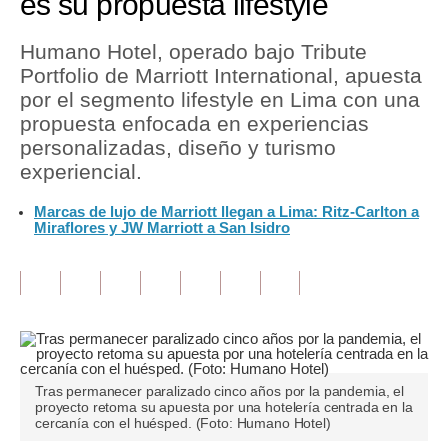
es su propuesta lifestyle
Tu Dinero
Humano Hotel, operado bajo Tribute
Portfolio de Marriott International, apuesta
Finanzas Personales
por el segmento lifestyle en Lima con una
Inmobiliarias
propuesta enfocada en experiencias
personalizadas, diseño y turismo
Plus G
experiencial.
Opinión
Marcas de lujo de Marriott llegan a Lima: Ritz-Carlton a
Miraflores y JW Marriott a San Isidro
Editorial
Pregunta de hoy
Blogs
Tendencias
Tras permanecer paralizado cinco años por la pandemia, el
Lujo
proyecto retoma su apuesta por una hotelería centrada en la
cercanía con el huésped. (Foto: Humano Hotel)
Viajes