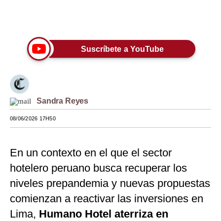
Moda
Únete a nuestro canal
Estilos
Suscríbete a YouTube
Mundo
EEUU
México
Sandra Reyes
España
08/06/2026 17H50
Internacional
En un contexto en el que el sector
Tecnología
hotelero peruano busca recuperar los
Club del Suscriptor
niveles prepandemia y nuevas propuestas
Mix
comienzan a reactivar las inversiones en
Lima,
G de Gestión
Humano Hotel aterriza en