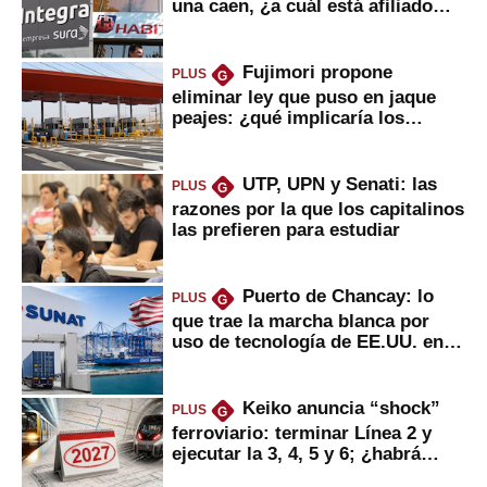
una caen, ¿a cuál está afiliado
usted?
Fujimori propone
PLUS
G
eliminar ley que puso en jaque
peajes: ¿qué implicaría los
usuarios?
UTP, UPN y Senati: las
PLUS
G
razones por la que los capitalinos
las prefieren para estudiar
Puerto de Chancay: lo
PLUS
G
que trae la marcha blanca por
uso de tecnología de EE.UU. en
mercancías
Keiko anuncia “shock”
PLUS
G
ferroviario: terminar Línea 2 y
ejecutar la 3, 4, 5 y 6; ¿habrá
avances?