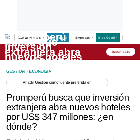
Últimas Noticias
Empresas G
Empresas
G de Gestión
Finanzas
Lo último
Peru Quiosco
SUSCRÍBETE
Portada
GESTION
>
ECONOMIA
Empresas
Añadir
Gestión
como fuente preferida en
Management & Empleo
Promperú busca que inversión
Economía
extranjera abra nuevos hoteles
por US$ 347 millones: ¿en
Mercados
dónde?
Perú
Política