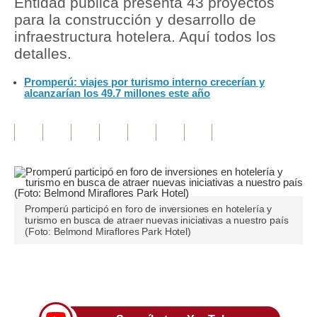
Entidad pública presenta 43 proyectos
para la construcción y desarrollo de
Tu Dinero
infraestructura hotelera. Aquí todos los
detalles.
Finanzas Personales
Promperú: viajes por turismo interno crecerían y
Inmobiliarias
alcanzarían los 49.7 millones este año
Plus G
Opinión
Editorial
Pregunta de hoy
Promperú participó en foro de inversiones en hotelería y
turismo en busca de atraer nuevas iniciativas a nuestro país
Blogs
(Foto: Belmond Miraflores Park Hotel)
Tendencias
Únete a nuestro canal
Lujo
Viajes