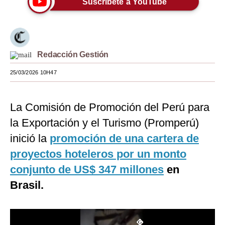
Suscríbete a YouTube
Moda
Estilos
Redacción Gestión
Mundo
25/03/2026 10H47
EEUU
México
La Comisión de Promoción del Perú para
España
la Exportación y el Turismo (Promperú)
Internacional
inició la
promoción de una cartera de
proyectos hoteleros por un monto
Tecnología
conjunto de US$ 347 millones
en
Club del Suscriptor
Brasil.
Mix
G de Gestión