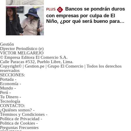
Bancos se pondrán duros
PLUS
G
con empresas por culpa de El
Niño, ¿por qué será bueno para
ahorristas?
Gestión
Director Periodístico (e)
VÍCTOR MELGAREJO
© Empresa Editora El Comercio S.A.
Calle Paracas #532, Pueblo Libre, Lima.
Copyright© | Gestion.pe | Grupo El Comercio | Todos los derechos
reservados
SECCIONES:
Portada
-
Economía
-
Mundo
-
Perú
-
Tu Dinero
-
Tecnología
CONTACTO:
¿Quiénes somos?
-
Términos y Condiciones
-
Política de Privacidad
-
Politica de Cookies
-
Preguntas Frecuentes