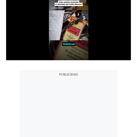
Notas Contratadas
Podcast
Gestión TV
Videos
Fotogalerías
gestion.pe
¿quiénes
Somos?
Términos
Y
Condiciones
Política
De
Privacidad