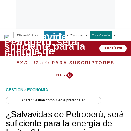
Últimas Noticias
Empresas G
Empresas
G de Gestión
Finanzas
Lo último
Peru Quiosco
SUSCRÍBETE
Portada
EXCLUSIVO PARA SUSCRIPTORES
Empresas
PLUS
G
Management & Empleo
GESTION
>
ECONOMIA
Economía
Añadir
Gestión
como fuente preferida en
Mercados
¿Salvavidas de Petroperú, será
Perú
suficiente para la energía de
Política