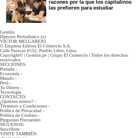
razones por la que los capitalinos
las prefieren para estudiar
Gestión
Director Periodístico (e)
VÍCTOR MELGAREJO
© Empresa Editora El Comercio S.A.
Calle Paracas #532, Pueblo Libre, Lima.
Copyright© | Gestion.pe | Grupo El Comercio | Todos los derechos
reservados
SECCIONES:
Portada
-
Economía
-
Mundo
-
Perú
-
Tu Dinero
-
Tecnología
CONTACTO:
¿Quiénes somos?
-
Términos y Condiciones
-
Política de Privacidad
-
Politica de Cookies
-
Preguntas Frecuentes
SÍGUENOS:
Suscríbete
VISITE TAMBIÉN: