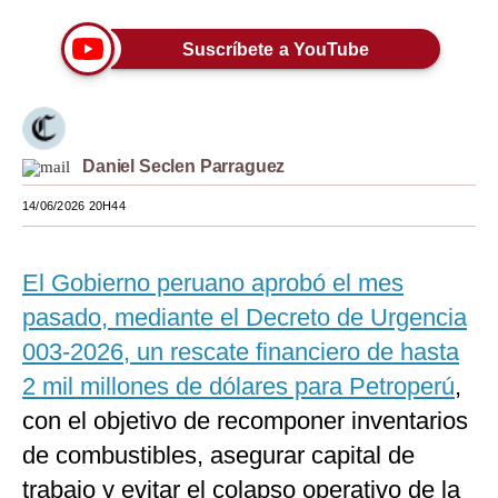
Moda
Suscríbete a YouTube
Estilos
Mundo
EEUU
Daniel Seclen Parraguez
14/06/2026 20H44
México
España
El Gobierno peruano aprobó el mes
Internacional
pasado, mediante el Decreto de Urgencia
Tecnología
003-2026, un rescate financiero de hasta
2 mil millones de dólares para Petroperú
,
Club del Suscriptor
con el objetivo de recomponer inventarios
Mix
de combustibles, asegurar capital de
G de Gestión
trabajo y evitar el colapso operativo de la