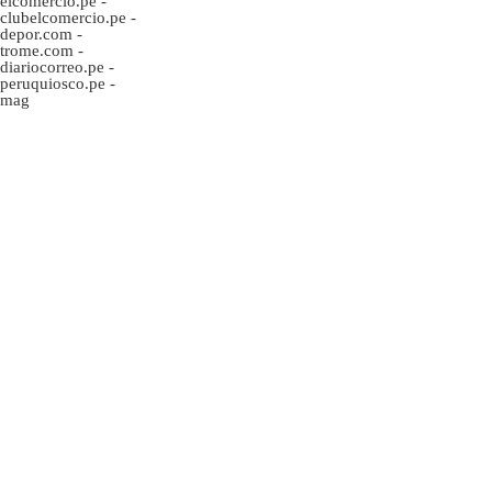
elcomercio.pe
-
clubelcomercio.pe
-
depor.com
-
trome.com
-
diariocorreo.pe
-
peruquiosco.pe
-
mag