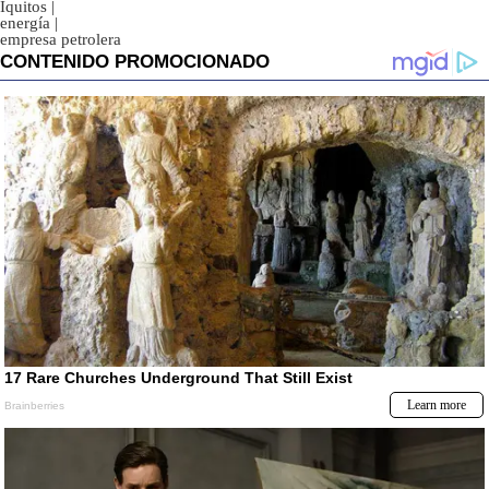
Iquitos
|
energía
|
empresa petrolera