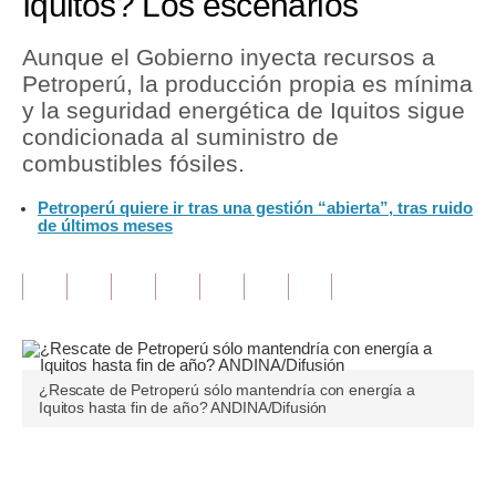
Iquitos? Los escenarios
Tu Dinero
Aunque el Gobierno inyecta recursos a
Petroperú, la producción propia es mínima
Finanzas Personales
y la seguridad energética de Iquitos sigue
Inmobiliarias
condicionada al suministro de
combustibles fósiles.
Plus G
Petroperú quiere ir tras una gestión “abierta”, tras ruido
Opinión
de últimos meses
Editorial
Pregunta de hoy
Blogs
¿Rescate de Petroperú sólo mantendría con energía a
Tendencias
Iquitos hasta fin de año? ANDINA/Difusión
Lujo
Únete a nuestro canal
Viajes