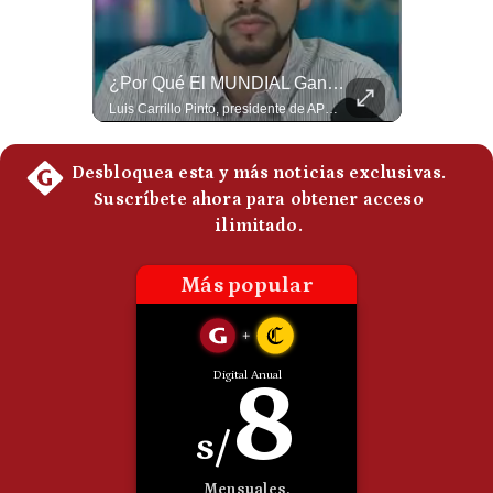
Politica
De
Cookies
El Millonario Sueldo Que Casi Cobra Infantino Por La Nueva Empresa De La FIFA | #EnClaveEconómica
¿Por Qué El MUNDIAL Gana Menos Que La NFL? | #EnClaveEconómica
Preguntas
Luis Carrillo Pinto, experto en negocios deportivos, cuenta que federaciones europeas ya pedían la salida de Gianni Infantino. Además, explicó que el presidente de la FIFA habría recibido US$30 millones anuales por dirigir la nueva empresa, diez veces más de lo que ganaba en la organización. #FIFA #GianniInfantino #LuisCarrilloPinto #APEMD #NegociosDeportivos #Mundial #Futbol #NoticiasDeportivas #Shorts 👉 Suscríbete y activa la campana para no perderte nuestro análisis diario. 🌎 Síguenos en nuestras redes sociales: 📌 Web oficial: https://gestion.pe/mundo/ 📌 LinkedIn: http://bit.ly/3HYIET0 📌 X (Twitter): http://bit.ly/4noZtX9 📌 TikTok: http://bit.ly/4evB6TO
Luis Carrillo Pinto, presidente de APEMD,compara el negocio de la Copa del Mundo con las principales ligas estadounidenses: la FIFA recauda alrededor de US$15,000 millones en cuatro años, mientras que la NFL genera cerca de US$20,000 millones en solo un año. El Presidente de la Asociación Peruana de Marketing Deportivo explica los planes de Infantino para vender el 20% de una nueva empresa encargada de los activos comerciales del Mundial. #FIFA #NFL #MarketingDeportivo #LuisCarrilloPinto #APEMD #Mundial #Futbol #Deportes #Negocios #Shorts 👉 Suscríbete y activa la campana para no perderte nuestro análisis diario. 🌎 Síguenos en nuestras redes sociales: 📌 Web oficial: https://gestion.pe/mundo/ 📌 LinkedIn: http://bit.ly/3HYIET0 📌 X (Twitter): http://bit.ly/4noZtX9 📌 TikTok: http://bit.ly/4evB6TO
Frecuentes