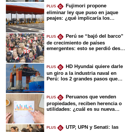
Fujimori propone
PLUS
G
eliminar ley que puso en jaque
peajes: ¿qué implicaría los
usuarios?
Perú se “bajó del barco”
PLUS
G
de crecimiento de países
emergentes: esto se perdió desde
2022
HD Hyundai quiere darle
PLUS
G
un giro a la industria naval en
Perú: los 2 grandes pasos que
daría
Peruanos que venden
PLUS
G
propiedades, reciben herencia o
utilidades: ¿cuál es su nueva
inversión clave?
UTP, UPN y Senati: las
PLUS
G