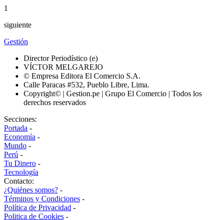
1
siguiente
Gestión
Director Periodístico (e)
VÍCTOR MELGAREJO
© Empresa Editora El Comercio S.A.
Calle Paracas #532, Pueblo Libre, Lima.
Copyright© | Gestion.pe | Grupo El Comercio | Todos los
derechos reservados
Secciones:
Portada
-
Economía
-
Mundo
-
Perú
-
Tu Dinero
-
Tecnología
Contacto:
¿Quiénes somos?
-
Términos y Condiciones
-
Política de Privacidad
-
Politica de Cookies
-