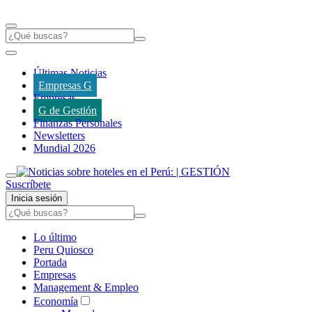
Últimas Noticias
Empresas G
Empresas
G de Gestión
Finanzas Personales
Newsletters
Mundial 2026
Suscríbete
Inicia sesión
Lo último
Peru Quiosco
Portada
Empresas
Management & Empleo
Economía