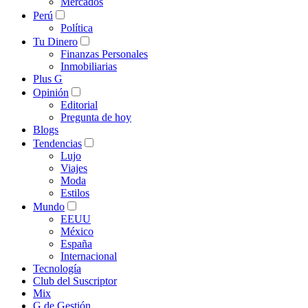
Mercados
Perú
Política
Tu Dinero
Finanzas Personales
Inmobiliarias
Plus G
Opinión
Editorial
Pregunta de hoy
Blogs
Tendencias
Lujo
Viajes
Moda
Estilos
Mundo
EEUU
México
España
Internacional
Tecnología
Club del Suscriptor
Mix
G de Gestión