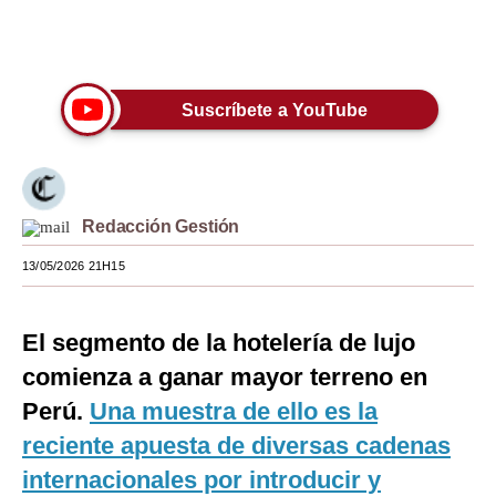
Moda
Únete a nuestro canal
Estilos
Suscríbete a YouTube
Mundo
EEUU
México
Redacción Gestión
España
13/05/2026 21H15
Internacional
El segmento de la hotelería de lujo
Tecnología
comienza a ganar mayor terreno en
Club del Suscriptor
Perú.
Una muestra de ello es la
Mix
reciente apuesta de diversas cadenas
internacionales por introducir y
G de Gestión