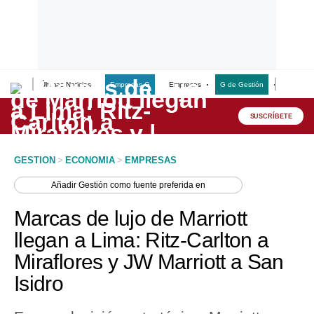
Últimas Noticias
Empresas G
Empresas
G de Gestión
Finanzas
Lo último
Peru Quiosco
SUSCRÍBETE
Portada
GESTION
>
ECONOMIA
>
EMPRESAS
Empresas
Añadir
Gestión
como fuente preferida en
Management & Empleo
Marcas de lujo de Marriott
Economía
llegan a Lima: Ritz-Carlton a
Miraflores y JW Marriott a San
Mercados
Isidro
Perú
Política