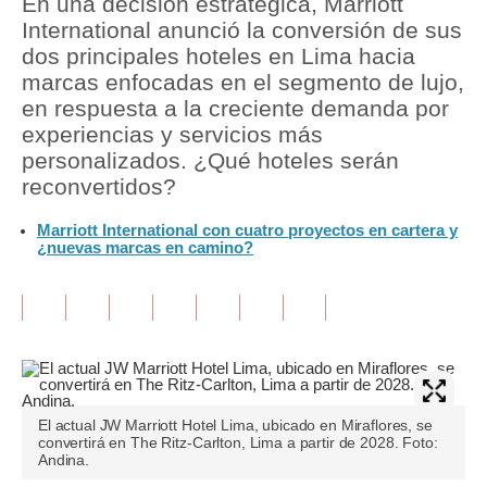
En una decisión estratégica, Marriott
International anunció la conversión de sus
Tu Dinero
dos principales hoteles en Lima hacia
marcas enfocadas en el segmento de lujo,
Finanzas Personales
en respuesta a la creciente demanda por
Inmobiliarias
experiencias y servicios más
personalizados. ¿Qué hoteles serán
Plus G
reconvertidos?
Opinión
Marriott International con cuatro proyectos en cartera y
¿nuevas marcas en camino?
Editorial
Pregunta de hoy
Blogs
Tendencias
El actual JW Marriott Hotel Lima, ubicado en Miraflores, se
Lujo
convertirá en The Ritz-Carlton, Lima a partir de 2028. Foto:
Andina.
Viajes