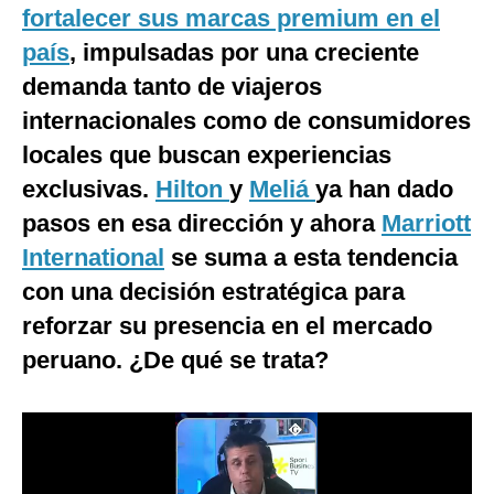
fortalecer sus marcas premium en el
Notas Contratadas
país
, impulsadas por una creciente
Podcast
demanda tanto de viajeros
Gestión TV
internacionales como de consumidores
locales que buscan experiencias
Videos
exclusivas.
Hilton
y
Meliá
ya han dado
Fotogalerías
pasos en esa dirección y ahora
Marriott
International
se suma a esta tendencia
con una decisión estratégica para
gestion.pe
reforzar su presencia en el mercado
¿quiénes
Somos?
peruano. ¿De qué se trata?
Términos
Y
Condiciones
Política
De
Privacidad