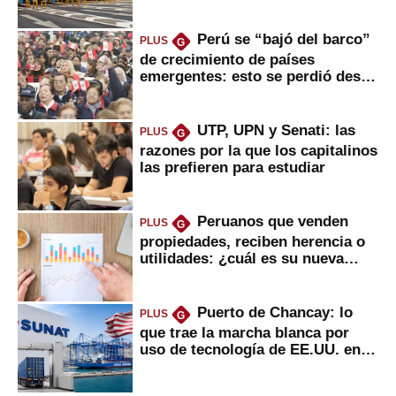
usuarios?
Perú se “bajó del barco”
PLUS
G
de crecimiento de países
emergentes: esto se perdió desde
2022
UTP, UPN y Senati: las
PLUS
G
razones por la que los capitalinos
las prefieren para estudiar
Peruanos que venden
PLUS
G
propiedades, reciben herencia o
utilidades: ¿cuál es su nueva
inversión clave?
Puerto de Chancay: lo
PLUS
G
que trae la marcha blanca por
uso de tecnología de EE.UU. en
mercancías