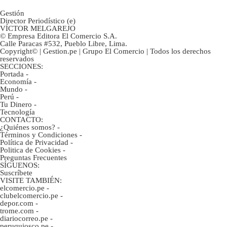
Gestión
Director Periodístico (e)
VÍCTOR MELGAREJO
© Empresa Editora El Comercio S.A.
Calle Paracas #532, Pueblo Libre, Lima.
Copyright© | Gestion.pe | Grupo El Comercio | Todos los derechos
reservados
SECCIONES:
Portada
-
Economía
-
Mundo
-
Perú
-
Tu Dinero
-
Tecnología
CONTACTO:
¿Quiénes somos?
-
Términos y Condiciones
-
Política de Privacidad
-
Politica de Cookies
-
Preguntas Frecuentes
SÍGUENOS:
Suscríbete
VISITE TAMBIÉN:
elcomercio.pe
-
clubelcomercio.pe
-
depor.com
-
trome.com
-
diariocorreo.pe
-
peruquiosco.pe
-