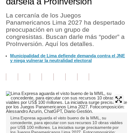
dársela a ProInversión
Tu Dinero
La cercanía de los Juegos
Panamericanos Lima 2027 ha despertado
Finanzas Personales
preocupación en un grupo de
Inmobiliarias
congresistas. Buscan darle más “poder” a
ProInversión. Aquí los detalles.
Plus G
Municipalidad de Lima defiende demanda contra el JNE
Opinión
y niega vulnerar la neutralidad electoral
Editorial
Pregunta de hoy
Blogs
Tendencias
Lima Expresa aguarda el visto bueno de la MML, su
Lujo
concedente, para ejecutar con sus recursos 10 obras viables
por US$ 100 millones. La iniciativa surge precisamente por
Viajes
los Juegos Panamericanos Lima 2027. Fotocomposición: