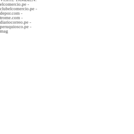
elcomercio.pe
-
clubelcomercio.pe
-
depor.com
-
trome.com
-
diariocorreo.pe
-
peruquiosco.pe
-
mag