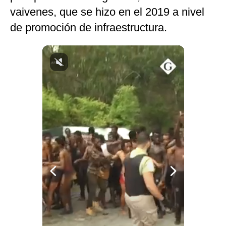
vaivenes, que se hizo en el 2019 a nivel
Notas Contratadas
de promoción de infraestructura.
Podcast
Gestión TV
Videos
Fotogalerías
gestion.pe
¿quiénes
Somos?
Términos
Y
Condiciones
Política
De
Privacidad