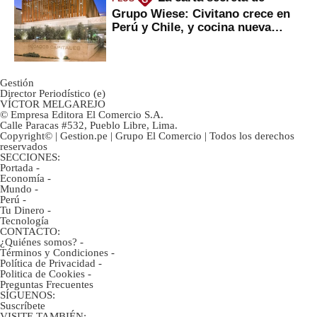
G
Grupo Wiese: Civitano crece en
Perú y Chile, y cocina nueva
marca
Gestión
Director Periodístico (e)
VÍCTOR MELGAREJO
© Empresa Editora El Comercio S.A.
Calle Paracas #532, Pueblo Libre, Lima.
Copyright© | Gestion.pe | Grupo El Comercio | Todos los derechos
reservados
SECCIONES:
Portada
-
Economía
-
Mundo
-
Perú
-
Tu Dinero
-
Tecnología
CONTACTO:
¿Quiénes somos?
-
Términos y Condiciones
-
Política de Privacidad
-
Politica de Cookies
-
Preguntas Frecuentes
SÍGUENOS:
Suscríbete
VISITE TAMBIÉN: