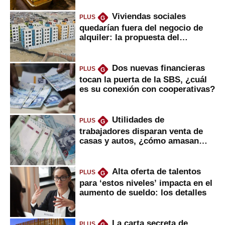
Viviendas sociales
PLUS
G
quedarían fuera del negocio de
alquiler: la propuesta del
gobierno
Dos nuevas financieras
PLUS
G
tocan la puerta de la SBS, ¿cuál
es su conexión con cooperativas?
Utilidades de
PLUS
G
trabajadores disparan venta de
casas y autos, ¿cómo amasan
tanta liquidez?
Alta oferta de talentos
PLUS
G
para ‘estos niveles’ impacta en el
aumento de sueldo: los detalles
La carta secreta de
PLUS