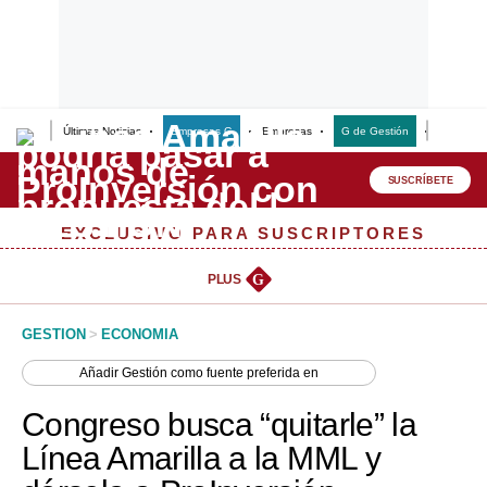
Últimas Noticias
Empresas G
Empresas
G de Gestión
Finanzas
Lo último
Peru Quiosco
SUSCRÍBETE
Portada
EXCLUSIVO PARA SUSCRIPTORES
Empresas
PLUS
G
Management & Empleo
GESTION
>
ECONOMIA
Economía
Añadir
Gestión
como fuente preferida en
Mercados
Congreso busca “quitarle” la
Perú
Línea Amarilla a la MML y
Política