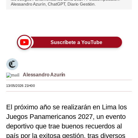
Alessandro Azurín, ChatGPT, Diario Gestión.
Moda
Estilos
Únete a nuestro canal
Mundo
Suscríbete a YouTube
EEUU
México
España
Alessandro Azurín
Internacional
13/05/2026 21H00
Tecnología
El próximo año se realizarán en Lima los
Club del Suscriptor
Juegos Panamericanos 2027, un evento
Mix
deportivo que trae buenos recuerdos al
G de Gestión
país por la exitosa gestión, tras diversos