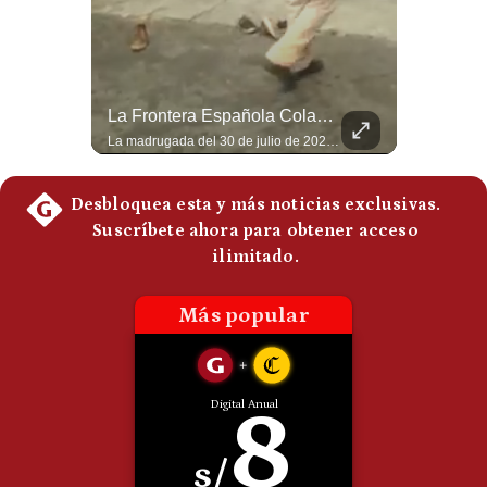
Politica
De
Cookies
Preguntas
Frecuentes
Abelardo De La Espriella Se Reúne Con Javier Milei En Cali | Gestión Mundo
La Frontera Española Colapsa ¿Qué Está Pasando En Ceuta? | Gestión Mundo
El presidente electo de Colombia, Abelardo de la Espriella, sostuvo una reunión bilateral en Cali con el mandatario argentino Javier Milei. El encuentro se dio pocas horas antes de la ceremonia de investidura presidencial para el periodo 2026-2030, marcando el inicio de una nueva alianza estratégica regional. #DeLaEspriella #JavierMilei #Colombia #Argentina #PoliticaLatina #Shorts 👉 Suscríbete y activa la campana para no perderte nuestro análisis diario. 🌎 Síguenos en nuestras redes sociales: 📌 Web oficial: https://gestion.pe/mundo/ 📌 LinkedIn: http://bit.ly/3HYIET0 📌 X (Twitter): http://bit.ly/4noZtX9 📌 TikTok: http://bit.ly/4evB6TO
La madrugada del 30 de julio de 2026 marcó un antes y un después en el Estrecho de Gibraltar. En cuestión de horas, cerca de 72.000 migrantes marroquíes ingresaron al territorio español de Ceuta, desbordando por completo a una ciudad de apenas 85.000 habitantes. En este video, explicamos los detalles de la emergencia humana y las ramificaciones geopolíticas del conflicto: la trampa de los rumores en redes sociales, el rol de Marruecos, el acercamiento de España a Argelia y la respuesta de la Unión Europea ante las amenazas de suspensión del Tratado Schengen. #Ceuta #España #Marruecos #Geopolitica #PedroSanchez #NoticiasInternacionales #Schengen #Europa #CrisisMigratoria 👉 Suscríbete y activa la campana para no perderte nuestro análisis diario. 🌎 Síguenos en nuestras redes sociales: 📌 Web oficial: https://gestion.pe/mundo/ 📌 LinkedIn: http://bit.ly/3HYIET0 📌 X (Twitter): http://bit.ly/4noZtX9 📌 TikTok: http://bit.ly/4evB6TO