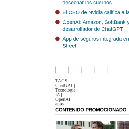
desechar los cuerpos
El CEO de Nvidia califica a
OpenAI: Amazon, SoftBank y N
desarrollador de ChatGPT
App de seguros integrada e
Street
TAGS
ChatGPT
|
Tecnología
|
IA
|
OpenAI
|
apps