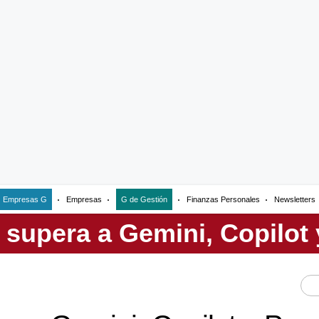
Empresas G
Empresas
G de Gestión
Finanzas Personales
Newsletters