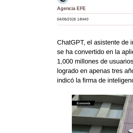
Estilos
Agencia EFE
Mundo
04/06/2026 14H40
EEUU
ChatGPT, el asistente de in
México
se ha convertido en la apl
España
1,000 millones de usuario
Internacional
logrado en apenas tres añ
Tecnología
indicó la firma de intelig
Club del Suscriptor
Mix
G de Gestión
Notas Contratadas