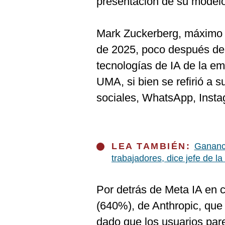
presentación de su model
Mark Zuckerberg, máximo 
de 2025, poco después de l
tecnologías de IA de la e
UMA, si bien se refirió a 
sociales, WhatsApp, Inst
LEA TAMBIÉN:
Gananci
trabajadores, dice jefe de la
Por detrás de Meta IA en c
(640%), de Anthropic, qu
dado que los usuarios pa