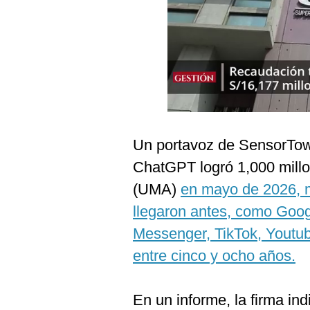
Podcast
Gestión TV
Videos
Fotogalerías
Un portavoz de SensorTow
gestion.pe
ChatGPT logró 1,000 mill
¿quiénes
(UMA)
en mayo de 2026, m
Somos?
llegaron antes, como Goo
Términos
Y
Messenger, TikTok, Youtub
Condiciones
entre cinco y ocho años.
Política
De
Privacidad
En un informe, la firma in
Politica