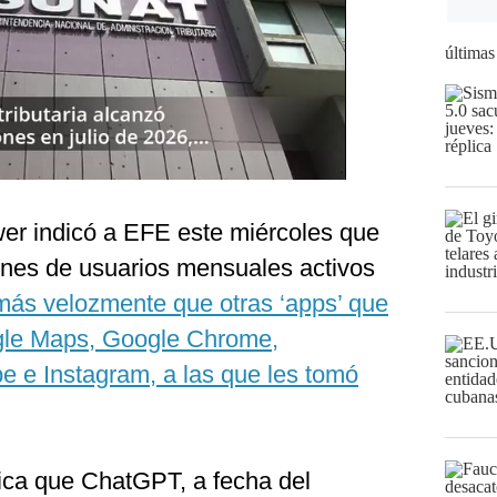
últimas
er indicó a EFE este miércoles que
ones de usuarios mensuales activos
ás velozmente que otras ‘apps’ que
gle Maps, Google Chrome,
e e Instagram, a las que les tomó
dica que ChatGPT, a fecha del