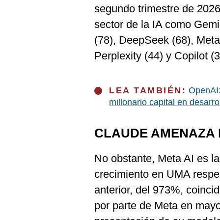
De
segundo trimestre de 2026
Cookies
sector de la IA como Gemi
Preguntas
Frecuentes
(78), DeepSeek (68), Meta 
Perplexity (44) y Copilot (3
LEA TAMBIÉN:
OpenAI:
millonario capital en desar
CLAUDE AMENAZA 
No obstante, Meta AI es l
crecimiento en UMA respec
anterior, del 973%, coinci
por parte de Meta en mayo