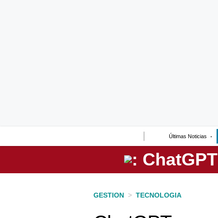
Lo último
Peru Quiosco
Portada
Empresas
Management & Empleo
Economía
Últimas Noticias
Mercados
Perú
Política
GESTION
>
TECNOLOGIA
Tu Dinero