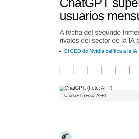
ChatGPT supera
Finanzas Personales
usuarios mensu
Inmobiliarias
A fecha del segundo trime
Plus G
rivales del sector de la I
Opinión
El CEO de Nvidia califica a la
Editorial
Pregunta de hoy
Blogs
ChatGPT. (Foto: AFP)
Tendencias
Lujo
Únete a nuestro canal
Viajes
Moda