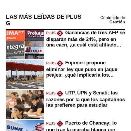
LAS MÁS LEÍDAS DE PLUS
Contenido de
G
Gestión
Ganancias de tres AFP se
PLUS
G
disparan más de 24%, pero en
una caen, ¿a cuál está afiliado
usted?
Fujimori propone
PLUS
G
eliminar ley que puso en jaque
peajes: ¿qué implicaría los
usuarios?
UTP, UPN y Senati: las
PLUS
G
razones por la que los capitalinos
las prefieren para estudiar
Puerto de Chancay: lo
PLUS
G
que trae la marcha blanca por