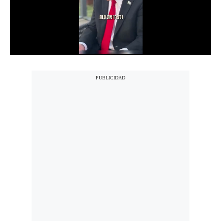
Notas Contratadas
Podcast
Gestión TV
Videos
Fotogalerías
gestion.pe
¿quiénes
Somos?
Términos
Y
Condiciones
Política
De
Privacidad