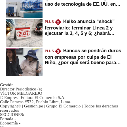
uso de tecnología de EE.UU. en
mercancías
Keiko anuncia “shock”
PLUS
G
ferroviario: terminar Línea 2 y
ejecutar la 3, 4, 5 y 6; ¿habrá
avances?
Bancos se pondrán duros
PLUS
G
con empresas por culpa de El
Niño, ¿por qué será bueno para
ahorristas?
Gestión
Director Periodístico (e)
VÍCTOR MELGAREJO
© Empresa Editora El Comercio S.A.
Calle Paracas #532, Pueblo Libre, Lima.
Copyright© | Gestion.pe | Grupo El Comercio | Todos los derechos
reservados
SECCIONES:
Portada
-
Economía
-