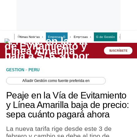
Últimas Noticias
Empresas G
Empresas
G de Gestión
Finanzas
Lo último
Peru Quiosco
SUSCRÍBETE
Portada
GESTION
>
PERU
Empresas
Añadir
Gestión
como fuente preferida en
Management & Empleo
Peaje en la Vía de Evitamiento
Economía
y Línea Amarilla baja de precio:
sepa cuánto pagará ahora
Mercados
Perú
La nueva tarifa rige desde este 3 de
febrero y cambio se debe al tipo de
Política