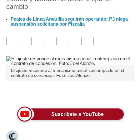
cambio.
Tu Dinero
Peajes de Línea Amarilla seguirán operando: PJ niega
suspensión solicitada por Fiscalía
Finanzas Personales
Inmobiliarias
Plus G
Opinión
El ajuste responde al mecanismo anual contemplado en el
Editorial
contrato de concesión. Foto: Joel Alonzo.
Pregunta de hoy
Únete a nuestro canal
Blogs
Tendencias
Suscríbete a YouTube
Lujo
Viajes