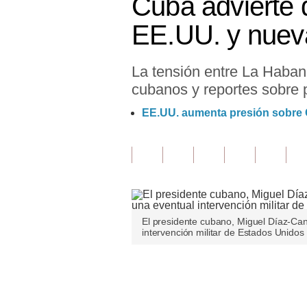
Cuba advierte 
Finanzas Personales
EE.UU. y nuev
Inmobiliarias
La tensión entre La Haban
Plus G
cubanos y reportes sobre p
Opinión
EE.UU. aumenta presión sobre C
Editorial
Pregunta de hoy
Blogs
Tendencias
El presidente cubano, Miguel Díaz-Can
intervención militar de Estados Unidos 
Lujo
Viajes
Únete a nuestro canal
Moda