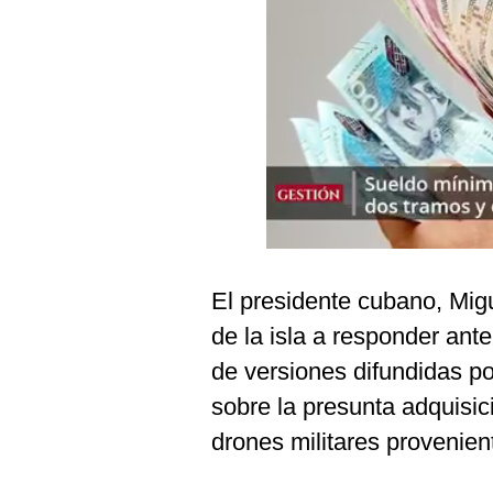
Podcast
Gestión TV
Videos
Fotogalerías
gestion.pe
¿quiénes
El presidente cubano, Mig
Somos?
de la isla a responder ant
Términos
Y
de versiones difundidas p
Condiciones
sobre la presunta adquisi
Política
De
drones militares provenien
Privacidad
Politica