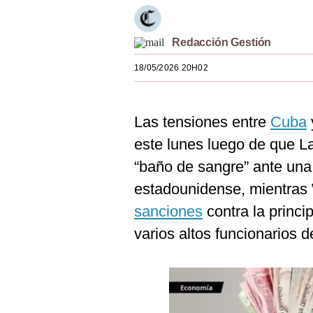
Estilos
Mundo
Redacción Gestión
18/05/2026 20H02
EEUU
México
Las tensiones entre
Cuba
España
este lunes luego de que L
Internacional
“baño de sangre” ante una 
Tecnología
estadounidense, mientras
sanciones
contra la princi
Club del Suscriptor
varios altos funcionarios d
Mix
G de Gestión
Notas Contratadas