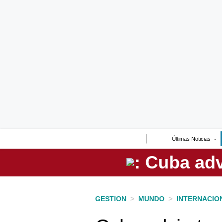
Lo último
Peru Quiosco
Portada
Empresas
Management & Empleo
Economía
Últimas Noticias
Mercados
Perú
Política
GESTION
>
MUNDO
>
INTERNACIO
Tu Dinero