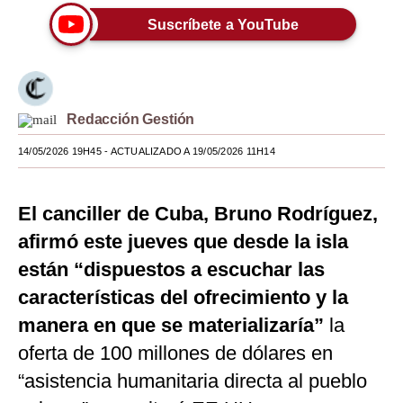
Suscríbete a YouTube
Moda
Estilos
Mundo
Redacción Gestión
EEUU
14/05/2026 19H45
- ACTUALIZADO A 19/05/2026 11H14
México
España
El canciller de Cuba, Bruno Rodríguez,
afirmó este jueves que desde la isla
Internacional
están “dispuestos a escuchar las
Tecnología
características del ofrecimiento y la
Club del Suscriptor
manera en que se materializaría”
la
oferta de 100 millones de dólares en
Mix
“asistencia humanitaria directa al pueblo
G de Gestión