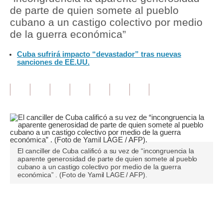
de parte de quien somete al pueblo
Tu Dinero
cubano a un castigo colectivo por medio
de la guerra económica”
Finanzas Personales
Cuba sufrirá impacto “devastador” tras nuevas
Inmobiliarias
sanciones de EE.UU.
Plus G
Opinión
Editorial
Pregunta de hoy
El canciller de Cuba calificó a su vez de “incongruencia la
Blogs
aparente generosidad de parte de quien somete al pueblo
cubano a un castigo colectivo por medio de la guerra
económica” . (Foto de Yamil LAGE / AFP).
Tendencias
Lujo
Únete a nuestro canal
Viajes