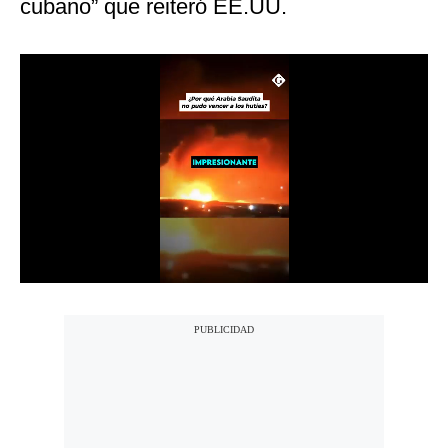
cubano” que reiteró EE.UU.
Notas Contratadas
Podcast
Gestión TV
Videos
Fotogalerías
gestion.pe
¿quiénes
Somos?
Términos
Y
Condiciones
Política
De
Privacidad