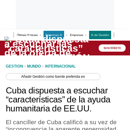
Últimas Noticias
Empresas G
Empresas
G de Gestión
Finanzas
Lo último
Peru Quiosco
SUSCRÍBETE
Portada
GESTION
>
MUNDO
>
INTERNACIONAL
Empresas
Añadir
Gestión
como fuente preferida en
Management & Empleo
Cuba dispuesta a escuchar
Economía
“características” de la ayuda
humanitaria de EE.UU.
Mercados
Perú
El canciller de Cuba calificó a su vez de
“incongruencia la aparente generosidad
Política