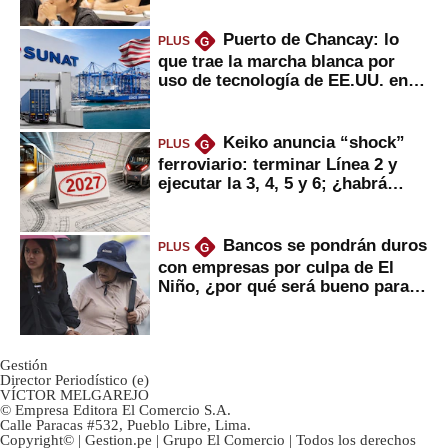
Puerto de Chancay: lo
PLUS
G
que trae la marcha blanca por
uso de tecnología de EE.UU. en
mercancías
Keiko anuncia “shock”
PLUS
G
ferroviario: terminar Línea 2 y
ejecutar la 3, 4, 5 y 6; ¿habrá
avances?
Bancos se pondrán duros
PLUS
G
con empresas por culpa de El
Niño, ¿por qué será bueno para
ahorristas?
Gestión
Director Periodístico (e)
VÍCTOR MELGAREJO
© Empresa Editora El Comercio S.A.
Calle Paracas #532, Pueblo Libre, Lima.
Copyright© | Gestion.pe | Grupo El Comercio | Todos los derechos