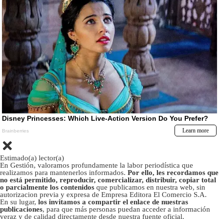
Estimado(a) lector(a)
En Gestión, valoramos profundamente la labor periodística que
realizamos para mantenerlos informados.
Por ello, les recordamos que
no está permitido, reproducir, comercializar, distribuir, copiar total
o parcialmente los contenidos
que publicamos en nuestra web, sin
autorizacion previa y expresa de Empresa Editora El Comercio S.A.
En su lugar,
los invitamos a compartir el enlace de nuestras
publicaciones
, para que más personas puedan acceder a información
veraz y de calidad directamente desde nuestra fuente oficial.