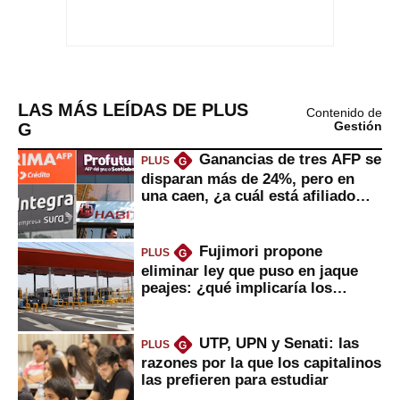
LAS MÁS LEÍDAS DE PLUS
Contenido de
G
Gestión
Ganancias de tres AFP se
PLUS
G
disparan más de 24%, pero en
una caen, ¿a cuál está afiliado
usted?
Fujimori propone
PLUS
G
eliminar ley que puso en jaque
peajes: ¿qué implicaría los
usuarios?
UTP, UPN y Senati: las
PLUS
G
razones por la que los capitalinos
las prefieren para estudiar