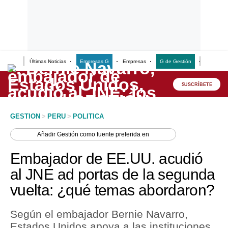
Últimas Noticias
Empresas G
Empresas
G de Gestión
Finanzas
Lo último
Peru Quiosco
SUSCRÍBETE
Portada
GESTION
>
PERU
>
POLITICA
Empresas
Añadir
Gestión
como fuente preferida en
Management & Empleo
Embajador de EE.UU. acudió
Economía
al JNE ad portas de la segunda
vuelta: ¿qué temas abordaron?
Mercados
Perú
Según el embajador Bernie Navarro,
Estados Unidos apoya a las instituciones
Política