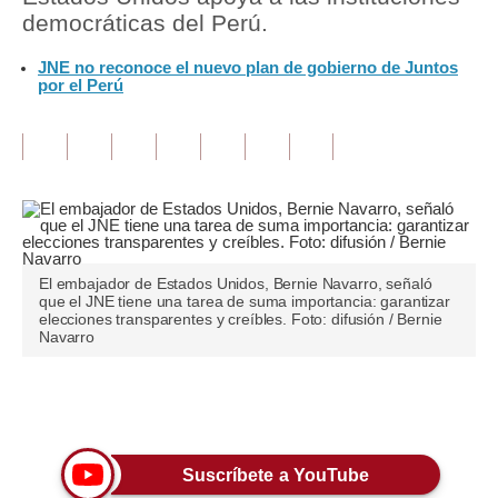
democráticas del Perú.
Tu Dinero
JNE no reconoce el nuevo plan de gobierno de Juntos
por el Perú
Finanzas Personales
Inmobiliarias
Plus G
Opinión
Editorial
El embajador de Estados Unidos, Bernie Navarro, señaló
que el JNE tiene una tarea de suma importancia: garantizar
Pregunta de hoy
elecciones transparentes y creíbles. Foto: difusión / Bernie
Navarro
Blogs
Tendencias
Únete a nuestro canal
Lujo
Suscríbete a YouTube
Viajes