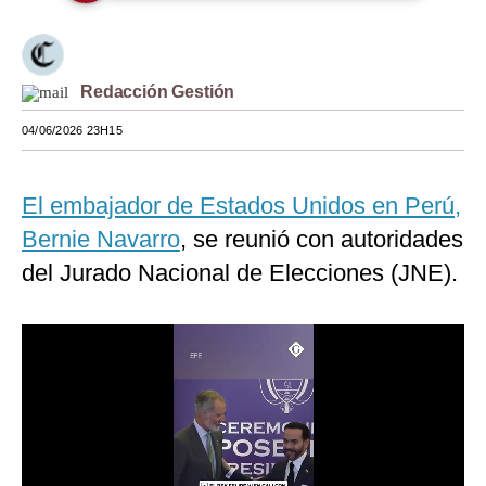
Moda
Estilos
Redacción Gestión
Mundo
04/06/2026 23H15
EEUU
El embajador de Estados Unidos en Perú,
México
Bernie Navarro
, se reunió con autoridades
España
del Jurado Nacional de Elecciones (JNE).
Internacional
Tecnología
Club del Suscriptor
Mix
G de Gestión