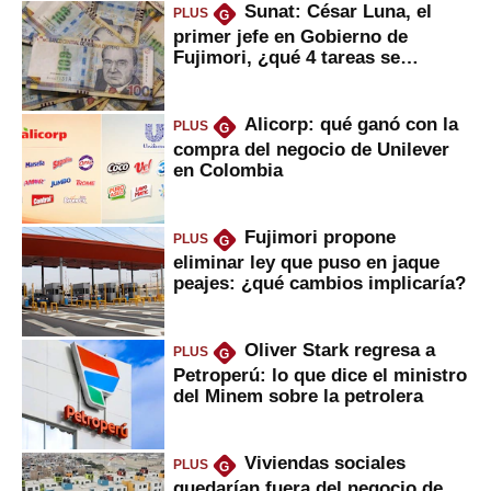
Sunat: César Luna, el
PLUS
G
primer jefe en Gobierno de
Fujimori, ¿qué 4 tareas se
marcan urgentes?
Alicorp: qué ganó con la
PLUS
G
compra del negocio de Unilever
en Colombia
Fujimori propone
PLUS
G
eliminar ley que puso en jaque
peajes: ¿qué cambios implicaría?
Oliver Stark regresa a
PLUS
G
Petroperú: lo que dice el ministro
del Minem sobre la petrolera
Viviendas sociales
PLUS
G
quedarían fuera del negocio de