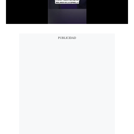
Notas Contratadas
Podcast
Gestión TV
Videos
Fotogalerías
gestion.pe
¿quiénes
Somos?
Términos
Y
Condiciones
Política
De
Privacidad