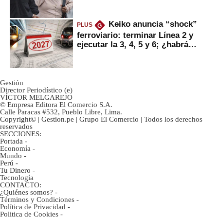
ahorristas?
Keiko anuncia “shock”
PLUS
G
ferroviario: terminar Línea 2 y
ejecutar la 3, 4, 5 y 6; ¿habrá
avances?
Gestión
Director Periodístico (e)
VÍCTOR MELGAREJO
© Empresa Editora El Comercio S.A.
Calle Paracas #532, Pueblo Libre, Lima.
Copyright© | Gestion.pe | Grupo El Comercio | Todos los derechos
reservados
SECCIONES:
Portada
-
Economía
-
Mundo
-
Perú
-
Tu Dinero
-
Tecnología
CONTACTO:
¿Quiénes somos?
-
Términos y Condiciones
-
Política de Privacidad
-
Politica de Cookies
-