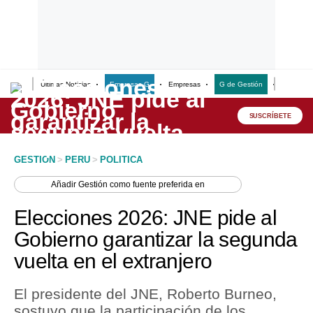
Últimas Noticias
Empresas G
Empresas
G de Gestión
Finanzas
Lo último
Peru Quiosco
SUSCRÍBETE
Portada
GESTION
>
PERU
>
POLITICA
Empresas
Añadir
Gestión
como fuente preferida en
Management & Empleo
Elecciones 2026: JNE pide al
Economía
Gobierno garantizar la segunda
vuelta en el extranjero
Mercados
Perú
El presidente del JNE, Roberto Burneo,
sostuvo que la participación de los
Política