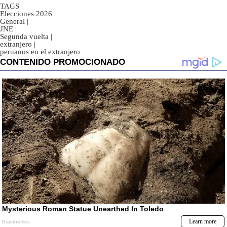
TAGS
Elecciones 2026
|
General
|
JNE
|
Segunda vuelta
|
extranjero
|
peruanos en el extranjero