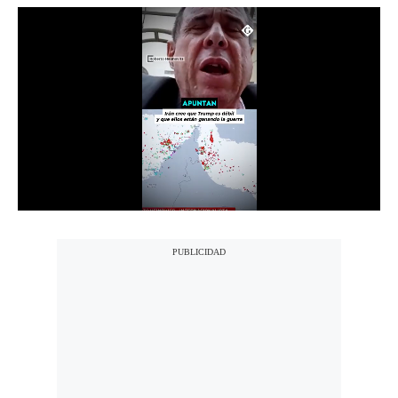
Notas Contratadas
Podcast
Gestión TV
Videos
Fotogalerías
gestion.pe
¿quiénes
Somos?
Términos
Y
Condiciones
Política
De
Privacidad