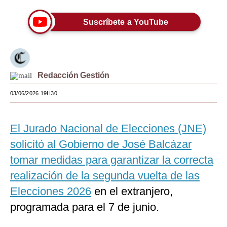
Moda
Suscríbete a YouTube
Estilos
Mundo
Redacción Gestión
EEUU
03/06/2026 19H30
México
España
El Jurado Nacional de Elecciones (JNE)
Internacional
solicitó al Gobierno de José Balcázar
Tecnología
tomar medidas para garantizar la correcta
realización de la segunda vuelta de las
Club del Suscriptor
Elecciones 2026
en el extranjero,
Mix
programada para el 7 de junio.
G de Gestión