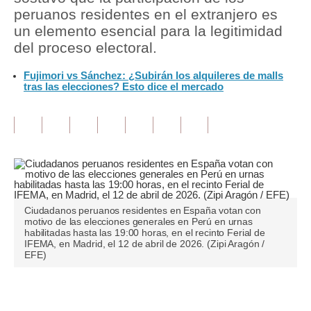
peruanos residentes en el extranjero es
Tu Dinero
un elemento esencial para la legitimidad
del proceso electoral.
Finanzas Personales
Fujimori vs Sánchez: ¿Subirán los alquileres de malls
Inmobiliarias
tras las elecciones? Esto dice el mercado
Plus G
Opinión
Editorial
Pregunta de hoy
Ciudadanos peruanos residentes en España votan con
Blogs
motivo de las elecciones generales en Perú en urnas
habilitadas hasta las 19:00 horas, en el recinto Ferial de
IFEMA, en Madrid, el 12 de abril de 2026. (Zipi Aragón /
Tendencias
EFE)
Lujo
Únete a nuestro canal
Viajes