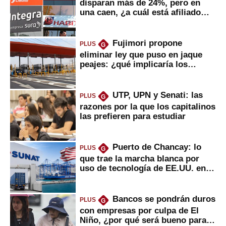
disparan más de 24%, pero en
una caen, ¿a cuál está afiliado
usted?
Fujimori propone
PLUS
G
eliminar ley que puso en jaque
peajes: ¿qué implicaría los
usuarios?
UTP, UPN y Senati: las
PLUS
G
razones por la que los capitalinos
las prefieren para estudiar
Puerto de Chancay: lo
PLUS
G
que trae la marcha blanca por
uso de tecnología de EE.UU. en
mercancías
Bancos se pondrán duros
PLUS
G
con empresas por culpa de El
Niño, ¿por qué será bueno para