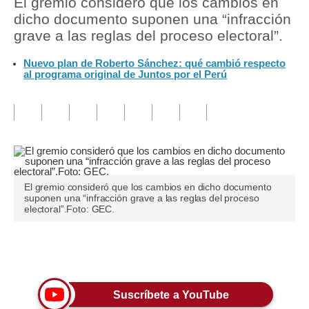
El gremio consideró que los cambios en
dicho documento suponen una “infracción
Tu Dinero
grave a las reglas del proceso electoral”.
Finanzas Personales
Nuevo plan de Roberto Sánchez: qué cambió respecto
al programa original de Juntos por el Perú
Inmobiliarias
Plus G
Opinión
Editorial
El gremio consideró que los cambios en dicho documento
Pregunta de hoy
suponen una “infracción grave a las reglas del proceso
electoral”.Foto: GEC.
Blogs
Tendencias
Únete a nuestro canal
Lujo
Suscríbete a YouTube
Viajes