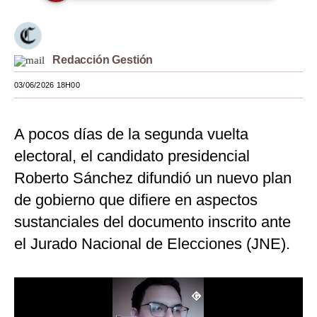
Moda
Estilos
Redacción Gestión
Mundo
03/06/2026 18H00
EEUU
A pocos días de la segunda vuelta
México
electoral, el candidato presidencial
España
Roberto Sánchez difundió un nuevo plan
Internacional
de gobierno que difiere en aspectos
sustanciales del documento inscrito ante
Tecnología
el Jurado Nacional de Elecciones (JNE).
Club del Suscriptor
Mix
G de Gestión