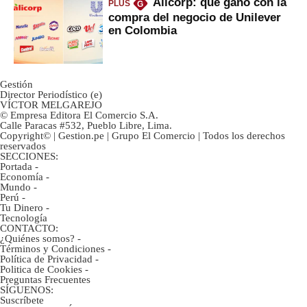
Alicorp: qué ganó con la
PLUS
G
compra del negocio de Unilever
en Colombia
Gestión
Director Periodístico (e)
VÍCTOR MELGAREJO
© Empresa Editora El Comercio S.A.
Calle Paracas #532, Pueblo Libre, Lima.
Copyright© | Gestion.pe | Grupo El Comercio | Todos los derechos
reservados
SECCIONES:
Portada
-
Economía
-
Mundo
-
Perú
-
Tu Dinero
-
Tecnología
CONTACTO:
¿Quiénes somos?
-
Términos y Condiciones
-
Política de Privacidad
-
Politica de Cookies
-
Preguntas Frecuentes
SÍGUENOS:
Suscríbete