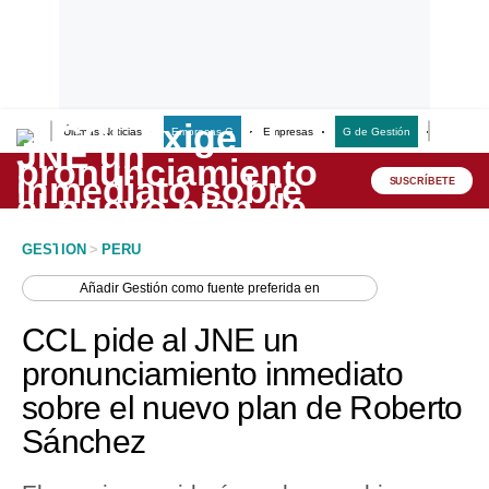
Últimas Noticias
Empresas G
Empresas
G de Gestión
Finanzas
Lo último
Peru Quiosco
SUSCRÍBETE
Portada
GESTION
>
PERU
Empresas
Añadir
Gestión
como fuente preferida en
Management & Empleo
CCL pide al JNE un
Economía
pronunciamiento inmediato
sobre el nuevo plan de Roberto
Mercados
Sánchez
Perú
Política