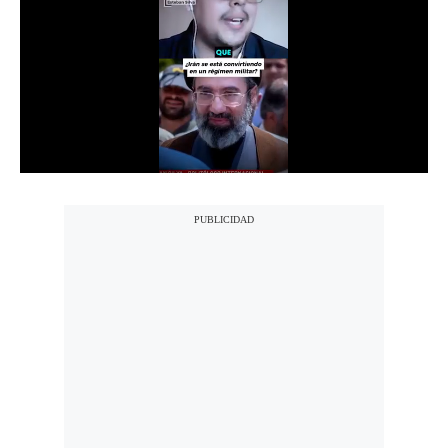
Notas Contratadas
Podcast
Gestión TV
Videos
Fotogalerías
gestion.pe
¿quiénes
Somos?
Términos
Y
Condiciones
Política
De
Privacidad