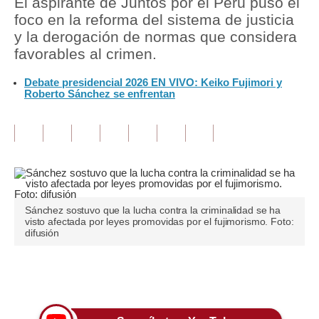
El aspirante de Juntos por el Perú puso el
foco en la reforma del sistema de justicia
Tu Dinero
y la derogación de normas que considera
favorables al crimen.
Finanzas Personales
Debate presidencial 2026 EN VIVO: Keiko Fujimori y
Inmobiliarias
Roberto Sánchez se enfrentan
Plus G
Opinión
Editorial
Pregunta de hoy
Sánchez sostuvo que la lucha contra la criminalidad se ha
visto afectada por leyes promovidas por el fujimorismo. Foto:
Blogs
difusión
Tendencias
Únete a nuestro canal
Lujo
Viajes