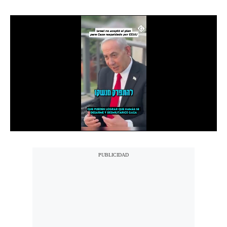
Notas Contratadas
Podcast
Gestión TV
Videos
Fotogalerías
gestion.pe
¿quiénes
Somos?
Términos
Y
Condiciones
Política
De
Privacidad