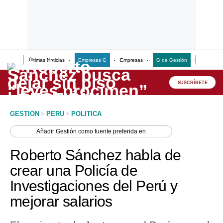
Últimas Noticias
Empresas G
Empresas
G de Gestión
Finanzas
Lo último
Peru Quiosco
SUSCRÍBETE
Portada
GESTION
>
PERU
>
POLITICA
Empresas
Añadir
Gestión
como fuente preferida en
Management & Empleo
Roberto Sánchez habla de
Economía
crear una Policía de
Investigaciones del Perú y
Mercados
mejorar salarios
Perú
Política