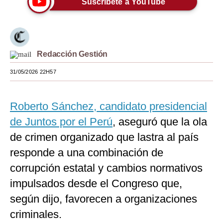
Suscríbete a YouTube
Moda
Estilos
Redacción Gestión
Mundo
31/05/2026 22H57
EEUU
México
Roberto Sánchez, candidato presidencial
España
de Juntos por el Perú
, aseguró que la ola
Internacional
de crimen organizado que lastra al país
responde a una combinación de
Tecnología
corrupción estatal y cambios normativos
Club del Suscriptor
impulsados desde el Congreso que,
Mix
según dijo, favorecen a organizaciones
criminales.
G de Gestión