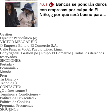
Bancos se pondrán duros
PLUS
G
con empresas por culpa de El
Niño, ¿por qué será bueno para
ahorristas?
Gestión
Director Periodístico (e)
VÍCTOR MELGAREJO
© Empresa Editora El Comercio S.A.
Calle Paracas #532, Pueblo Libre, Lima.
Copyright© | Gestion.pe | Grupo El Comercio | Todos los derechos
reservados
SECCIONES:
Portada
-
Economía
-
Mundo
-
Perú
-
Tu Dinero
-
Tecnología
CONTACTO:
¿Quiénes somos?
-
Términos y Condiciones
-
Política de Privacidad
-
Politica de Cookies
-
Preguntas Frecuentes
SÍGUENOS: