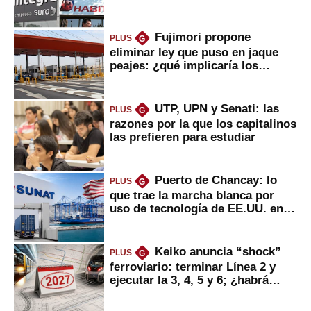
usted?
Fujimori propone
PLUS
G
eliminar ley que puso en jaque
peajes: ¿qué implicaría los
usuarios?
UTP, UPN y Senati: las
PLUS
G
razones por la que los capitalinos
las prefieren para estudiar
Puerto de Chancay: lo
PLUS
G
que trae la marcha blanca por
uso de tecnología de EE.UU. en
mercancías
Keiko anuncia “shock”
PLUS
G
ferroviario: terminar Línea 2 y
ejecutar la 3, 4, 5 y 6; ¿habrá
avances?