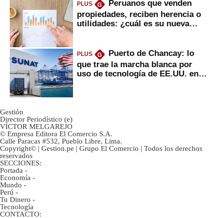
Peruanos que venden
PLUS
G
propiedades, reciben herencia o
utilidades: ¿cuál es su nueva
inversión clave?
Puerto de Chancay: lo
PLUS
G
que trae la marcha blanca por
uso de tecnología de EE.UU. en
mercancías
Gestión
Director Periodístico (e)
VÍCTOR MELGAREJO
© Empresa Editora El Comercio S.A.
Calle Paracas #532, Pueblo Libre, Lima.
Copyright© | Gestion.pe | Grupo El Comercio | Todos los derechos
reservados
SECCIONES:
Portada
-
Economía
-
Mundo
-
Perú
-
Tu Dinero
-
Tecnología
CONTACTO: