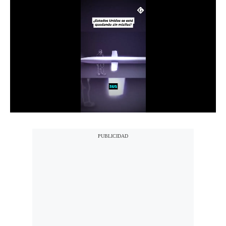
Notas Contratadas
Podcast
Gestión TV
Videos
Fotogalerías
gestion.pe
¿quiénes
Somos?
Términos
Y
Condiciones
Política
De
Privacidad