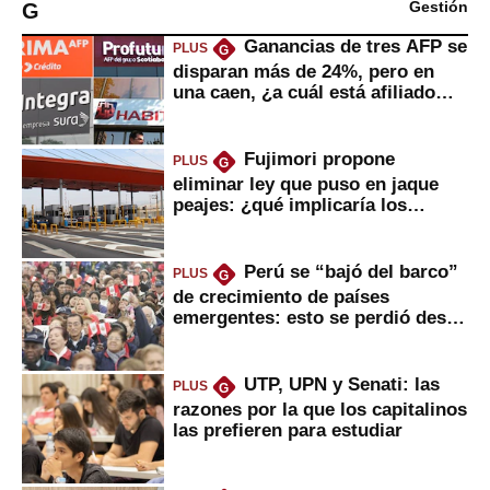
G
Gestión
Ganancias de tres AFP se
PLUS
G
disparan más de 24%, pero en
una caen, ¿a cuál está afiliado
usted?
Fujimori propone
PLUS
G
eliminar ley que puso en jaque
peajes: ¿qué implicaría los
usuarios?
Perú se “bajó del barco”
PLUS
G
de crecimiento de países
emergentes: esto se perdió desde
2022
UTP, UPN y Senati: las
PLUS
G
razones por la que los capitalinos
las prefieren para estudiar