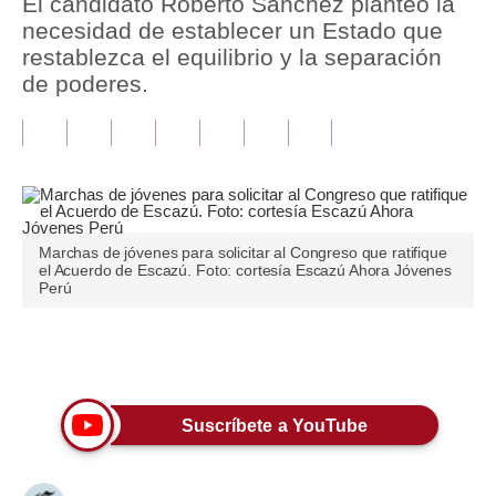
El candidato Roberto Sánchez planteó la
necesidad de establecer un Estado que
Tu Dinero
restablezca el equilibrio y la separación
de poderes.
Finanzas Personales
Inmobiliarias
Plus G
Opinión
Marchas de jóvenes para solicitar al Congreso que ratifique
Editorial
el Acuerdo de Escazú. Foto: cortesía Escazú Ahora Jóvenes
Perú
Pregunta de hoy
Blogs
Únete a nuestro canal
Tendencias
Suscríbete a YouTube
Lujo
Viajes