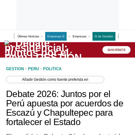
Últimas Noticias
Empresas G
Empresas
G de Gestión
Finanzas
Lo último
Peru Quiosco
SUSCRÍBETE
Portada
GESTION
>
PERU
>
POLITICA
Empresas
Añadir
Gestión
como fuente preferida en
Management & Empleo
Debate 2026: Juntos por el
Economía
Perú apuesta por acuerdos de
Escazú y Chapultepec para
Mercados
fortalecer el Estado
Perú
Política