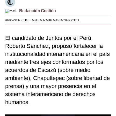
Moda
Redacción Gestión
Estilos
31/05/2026 21H40
- ACTUALIZADO A 31/05/2026 22H11
Mundo
El candidato de Juntos por el Perú,
EEUU
Roberto Sánchez, propuso fortalecer la
México
institucionalidad interamericana en el país
España
mediante tres ejes conformados por los
acuerdos de Escazú (sobre medio
Internacional
ambiente), Chapultepec (sobre libertad de
Tecnología
prensa) y una mayor presencia en el
Club del Suscriptor
sistema interamericano de derechos
Mix
humanos.
G de Gestión