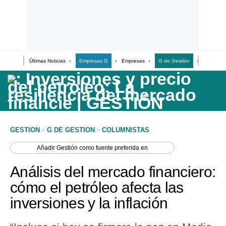
Últimas Noticias
Empresas G
Empresas
G de Gestión
Finanzas
Últimas Noticias
Casos de Estudio
Columnistas
Infografías
GESTION
>
G DE GESTION
>
COLUMNISTAS
Lifestyle
Añadir
Gestión
como fuente preferida en
Reportaje
Análisis del mercado financiero:
cómo el petróleo afecta las
inversiones y la inflación