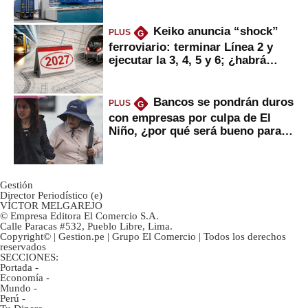
mercancías
Keiko anuncia “shock”
PLUS
G
ferroviario: terminar Línea 2 y
ejecutar la 3, 4, 5 y 6; ¿habrá
avances?
Bancos se pondrán duros
PLUS
G
con empresas por culpa de El
Niño, ¿por qué será bueno para
ahorristas?
Gestión
Director Periodístico (e)
VÍCTOR MELGAREJO
© Empresa Editora El Comercio S.A.
Calle Paracas #532, Pueblo Libre, Lima.
Copyright© | Gestion.pe | Grupo El Comercio | Todos los derechos
reservados
SECCIONES:
Portada
-
Economía
-
Mundo
-
Perú
-