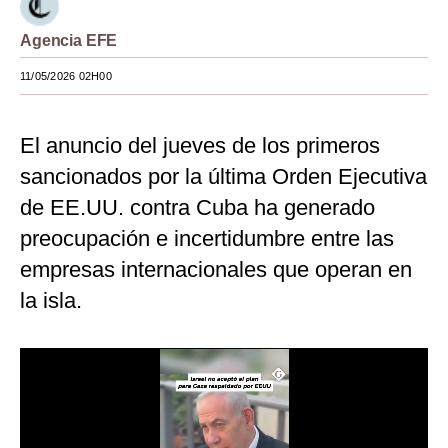
Moda
Agencia EFE
Estilos
11/05/2026 02H00
Mundo
El anuncio del jueves de los primeros
EEUU
sancionados por la última Orden Ejecutiva
México
de EE.UU. contra Cuba ha generado
España
preocupación e incertidumbre entre las
empresas internacionales que operan en
Internacional
la isla.
Tecnología
Club del Suscriptor
Mix
G de Gestión