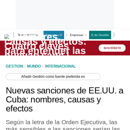
Últimas Noticias
Empresas G
Empresas
G de Gestión
Finanzas
Lo último
Peru Quiosco
SUSCRÍBETE
Portada
GESTION
>
MUNDO
>
INTERNACIONAL
Empresas
Añadir
Gestión
como fuente preferida en
Management & Empleo
Nuevas sanciones de EE.UU. a
Economía
Cuba: nombres, causas y
efectos
Mercados
Perú
Según la letra de la Orden Ejecutiva, las
más sensibles a las sanciones serían las
Política