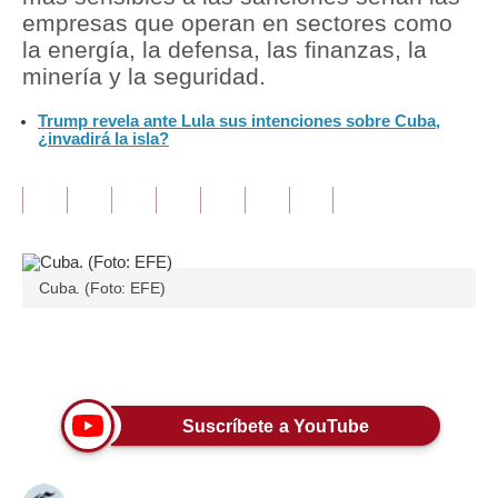
empresas que operan en sectores como
Tu Dinero
la energía, la defensa, las finanzas, la
minería y la seguridad.
Finanzas Personales
Trump revela ante Lula sus intenciones sobre Cuba,
Inmobiliarias
¿invadirá la isla?
Plus G
Opinión
Editorial
Cuba. (Foto: EFE)
Pregunta de hoy
Blogs
Únete a nuestro canal
Tendencias
Suscríbete a YouTube
Lujo
Viajes