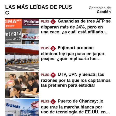
LAS MÁS LEÍDAS DE PLUS
Contenido de
G
Gestión
Ganancias de tres AFP se
PLUS
G
disparan más de 24%, pero en
una caen, ¿a cuál está afiliado
usted?
Fujimori propone
PLUS
G
eliminar ley que puso en jaque
peajes: ¿qué implicaría los
usuarios?
UTP, UPN y Senati: las
PLUS
G
razones por la que los capitalinos
las prefieren para estudiar
Puerto de Chancay: lo
PLUS
G
que trae la marcha blanca por
uso de tecnología de EE.UU. en