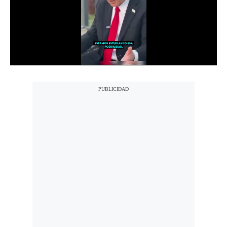
Notas Contratadas
Podcast
Gestión TV
Videos
Fotogalerías
gestion.pe
¿quiénes
Somos?
Términos
Y
Condiciones
Política
De
Privacidad