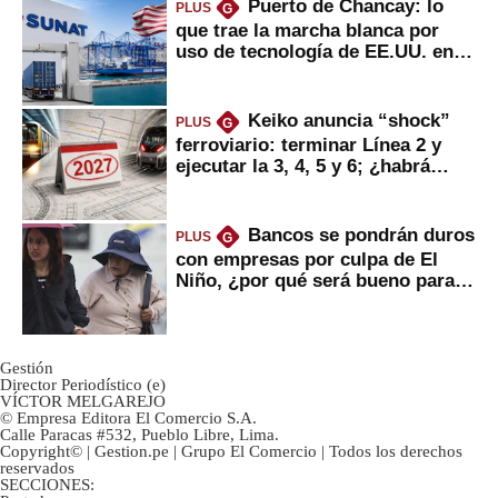
Puerto de Chancay: lo
PLUS
G
que trae la marcha blanca por
uso de tecnología de EE.UU. en
mercancías
Keiko anuncia “shock”
PLUS
G
ferroviario: terminar Línea 2 y
ejecutar la 3, 4, 5 y 6; ¿habrá
avances?
Bancos se pondrán duros
PLUS
G
con empresas por culpa de El
Niño, ¿por qué será bueno para
ahorristas?
Gestión
Director Periodístico (e)
VÍCTOR MELGAREJO
© Empresa Editora El Comercio S.A.
Calle Paracas #532, Pueblo Libre, Lima.
Copyright© | Gestion.pe | Grupo El Comercio | Todos los derechos
reservados
SECCIONES: