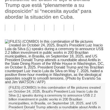
Trump que está “plenamente a su
Tu Dinero
disposición” si “necesita ayuda” para
abordar la situación en Cuba.
Finanzas Personales
Inmobiliarias
Plus G
Opinión
Editorial
Pregunta de hoy
Blogs
(FILES) (COMBO) In this combination of file pictures created
Tendencias
on October 24, 2025, Brazil's President Luiz Inacio Lula da
Silva (L) speaks during a ceremony to announce US$ 2.2
Lujo
billion investment in public works in 200 Brazilian
municipalities, in Brasilia, on September 18, 2025, and US
President Donald Trump attends a roundtable about Antifa in
Viajes