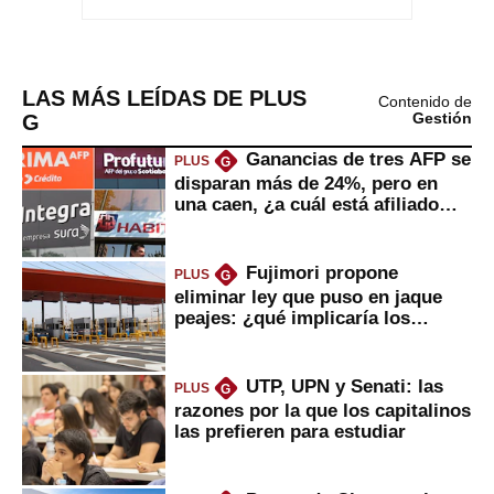
LAS MÁS LEÍDAS DE PLUS
Contenido de
G
Gestión
Ganancias de tres AFP se
PLUS
G
disparan más de 24%, pero en
una caen, ¿a cuál está afiliado
usted?
Fujimori propone
PLUS
G
eliminar ley que puso en jaque
peajes: ¿qué implicaría los
usuarios?
UTP, UPN y Senati: las
PLUS
G
razones por la que los capitalinos
las prefieren para estudiar