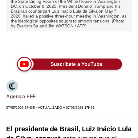
the State Dining Room of the White House in Washington,
DC, on October 8, 2025. President Donald Trump and his
Moda
Brazilian counterpart Luiz Inacio Lula da Silva on May 7,
2026, hailed a positive three-hour meeting in Washington, as
the ideological opposites sought to smooth tensions. (Photo
Estilos
by Evaristo Sa and Jim WATSON / AFP)
Mundo
Únete a nuestro canal
EEUU
México
Suscríbete a YouTube
España
Internacional
Tecnología
Agencia EFE
Club del Suscriptor
07/05/2026 17H35
- ACTUALIZADO A 07/05/2026 17H36
Mix
El presidente de Brasil, Luiz Inácio Lula
G de Gestión