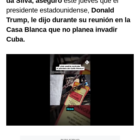
da Silva, aseguró
este jueves que el
Notas Contratadas
presidente estadounidense,
Donald
Trump, le dijo durante su reunión en la
Podcast
Casa Blanca que no planea invadir
Gestión TV
Cuba.
Videos
Fotogalerías
gestion.pe
¿quiénes
Somos?
Términos
Y
Condiciones
Política
De
Privacidad