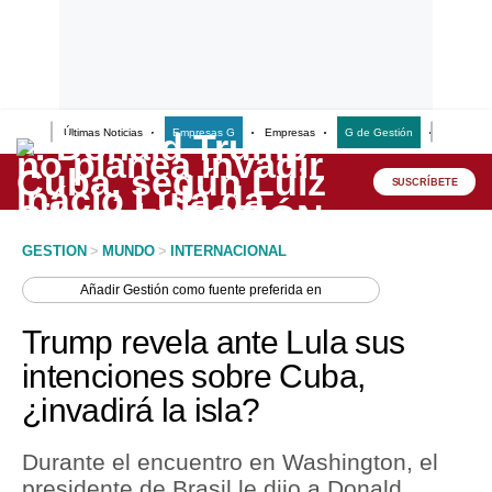
Últimas Noticias
Empresas G
Empresas
G de Gestión
Finanzas
Lo último
Peru Quiosco
SUSCRÍBETE
Portada
GESTION
>
MUNDO
>
INTERNACIONAL
Empresas
Añadir
Gestión
como fuente preferida en
Management & Empleo
Trump revela ante Lula sus
Economía
intenciones sobre Cuba,
¿invadirá la isla?
Mercados
Perú
Durante el encuentro en Washington, el
presidente de Brasil le dijo a Donald
Política