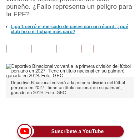
puneño. ¿Fallo representa un peligro para
Tu Dinero
la FPF?
Finanzas Personales
Liga 1 cerró el mercado de pases con un récord: ¿qué
club hizo el fichaje más caro?
Inmobiliarias
Plus G
Opinión
Editorial
Deportivo Binacional volverá a la primera división del fútbol
Pregunta de hoy
peruano en 2027. Tiene un título nacional en su palmaré,
ganado en 2019. Foto: GEC
Blogs
Tendencias
Únete a nuestro canal
Lujo
Suscríbete a YouTube
Viajes