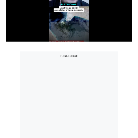
Notas Contratadas
Podcast
Gestión TV
Videos
Fotogalerías
gestion.pe
¿quiénes
Somos?
Términos
Y
Condiciones
Política
De
Privacidad