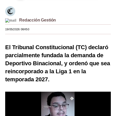
Moda
Estilos
Redacción Gestión
Mundo
19/05/2026 06H50
EEUU
El Tribunal Constitucional (TC) declaró
México
parcialmente fundada la demanda de
España
Deportivo Binacional, y ordenó que sea
Internacional
reincorporado a la Liga 1 en la
temporada 2027.
Tecnología
Club del Suscriptor
Mix
G de Gestión