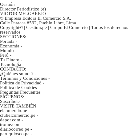
Gestión
Director Periodístico (e)
VÍCTOR MELGAREJO
© Empresa Editora El Comercio S.A.
Calle Paracas #532, Pueblo Libre, Lima.
Copyright© | Gestion.pe | Grupo El Comercio | Todos los derechos
reservados
SECCIONES:
Portada
-
Economía
-
Mundo
-
Perú
-
Tu Dinero
-
Tecnología
CONTACTO:
¿Quiénes somos?
-
Términos y Condiciones
-
Política de Privacidad
-
Politica de Cookies
-
Preguntas Frecuentes
SÍGUENOS:
Suscríbete
VISITE TAMBIÉN:
elcomercio.pe
-
clubelcomercio.pe
-
depor.com
-
trome.com
-
diariocorreo.pe
-
peruquiosco.pe
-