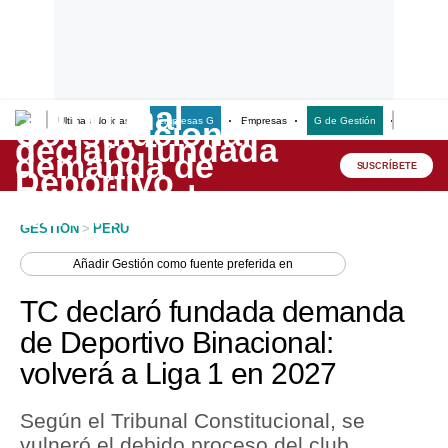
Últimas Noticias
Empresas G
Empresas
G de Gestión
Finanzas
Lo último
Peru Quiosco
SUSCRÍBETE
Portada
GESTION
>
PERU
Empresas
Añadir
Gestión
como fuente preferida en
Management & Empleo
TC declaró fundada demanda
Economía
de Deportivo Binacional:
volverá a Liga 1 en 2027
Mercados
Perú
Según el Tribunal Constitucional, se
vulneró el debido proceso del club
Política