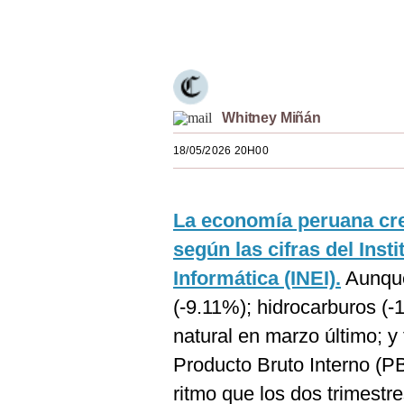
Estilos
Únete a nuestro canal
Mundo
EEUU
Whitney Miñán
México
18/05/2026 20H00
España
Internacional
La economía peruana crec
Tecnología
según las cifras del Inst
Club del Suscriptor
Informática (INEI).
Aunque
(-9.11%); hidrocarburos (-
Mix
natural en marzo último; y 
G de Gestión
Producto Bruto Interno (P
Notas Contratadas
ritmo que los dos trimestre