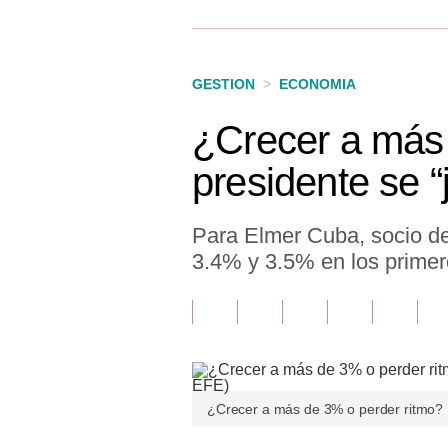
Finanzas Personales
Inmobiliarias
GESTION
>
ECONOMIA
Plus G
¿Crecer a más 
Opinión
presidente se 
Editorial
Pregunta de hoy
Para Elmer Cuba, socio de
3.4% y 3.5% en los primer
Blogs
Tendencias
Lujo
Viajes
¿Crecer a más de 3% o perder ritmo? L
Moda