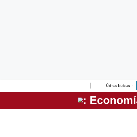
Lo último
Peru Quiosco
Portada
Empresas
Management & Empleo
Economía
Últimas Noticias
Mercados
Perú
Política
Tu Dinero