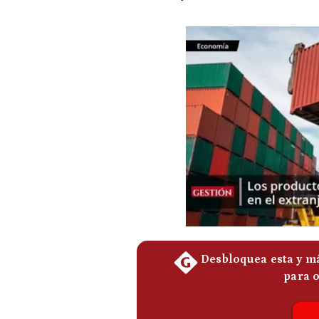
Podcast
Gestión TV
Videos
Fotogalerías
gestion.pe
¿quiénes
Somos?
Términos
Y
Condiciones
Política
De
Privacidad
Politica