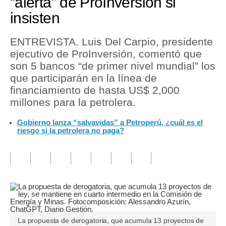
“alerta” de ProInversión si
insisten
Tu Dinero
Finanzas Personales
ENTREVISTA. Luis Del Carpio, presidente
ejecutivo de ProInversión, comentó que
Inmobiliarias
son 5 bancos “de primer nivel mundial” los
que participarán en la línea de
Plus G
financiamiento de hasta US$ 2,000
Opinión
millones para la petrolera.
Editorial
Gobierno lanza “salvavidas” a Petroperú, ¿cuál es el
riesgo si la petrolera no paga?
Pregunta de hoy
Blogs
Tendencias
Lujo
La propuesta de derogatoria, que acumula 13 proyectos de
Viajes