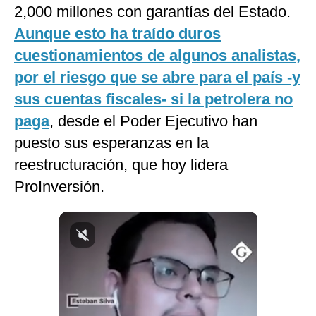
2,000 millones con garantías del Estado.
Notas Contratadas
Aunque esto ha traído duros
Podcast
cuestionamientos de algunos analistas,
Gestión TV
por el riesgo que se abre para el país -y
sus cuentas fiscales- si la petrolera no
Videos
paga
, desde el Poder Ejecutivo han
Fotogalerías
puesto sus esperanzas en la
reestructuración, que hoy lidera
ProInversión.
gestion.pe
¿quiénes
Somos?
Términos
Y
Condiciones
Política
De
Privacidad