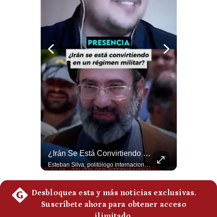
Politica
De
Cookies
Preguntas
Frecuentes
La Frontera Española Colapsa ¿Qué Está Pasando En Ceuta? | Gestión Mundo
¿Irán Se Está Convirtiendo En Un Régimen Militar? | #radar24
La madrugada del 30 de julio de 2026 marcó un antes y un después en el Estrecho de Gibraltar. En cuestión de horas, cerca de 72.000 migrantes marroquíes ingresaron al territorio español de Ceuta, desbordando por completo a una ciudad de apenas 85.000 habitantes. En este video, explicamos los detalles de la emergencia humana y las ramificaciones geopolíticas del conflicto: la trampa de los rumores en redes sociales, el rol de Marruecos, el acercamiento de España a Argelia y la respuesta de la Unión Europea ante las amenazas de suspensión del Tratado Schengen. #Ceuta #España #Marruecos #Geopolitica #PedroSanchez #NoticiasInternacionales #Schengen #Europa #CrisisMigratoria 👉 Suscríbete y activa la campana para no perderte nuestro análisis diario. 🌎 Síguenos en nuestras redes sociales: 📌 Web oficial: https://gestion.pe/mundo/ 📌 LinkedIn: http://bit.ly/3HYIET0 📌 X (Twitter): http://bit.ly/4noZtX9 📌 TikTok: http://bit.ly/4evB6TO
Esteban Silva, politólogo internacional, señala que algunos analistas consideran que la estructura religiosa iraní estaría sirviendo para sostener el poder de una cúpula militar. Explica que la Guardia Revolucionaria está aumentando su influencia sobre la seguridad, las decisiones estratégicas y hasta asuntos económicos como el estrecho de Ormuz. #Iran #GuardiaRevolucionaria #Geopolitica #NoticiasInternacionales #Shorts 👉 Suscríbete y activa la campana para no perderte nuestro análisis diario. 🌎 Síguenos en nuestras redes sociales: 📌 Web oficial: https://gestion.pe/mundo/ 📌 LinkedIn: http://bit.ly/3HYIET0 📌 X (Twitter): http://bit.ly/4noZtX9 📌 TikTok: http://bit.ly/4evB6TO