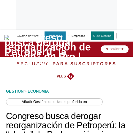
Últimas Noticias
Empresas G
Empresas
G de Gestión
Finanzas
Lo último
Peru Quiosco
SUSCRÍBETE
Portada
EXCLUSIVO PARA SUSCRIPTORES
Empresas
PLUS
G
Management & Empleo
GESTION
>
ECONOMIA
Economía
Añadir
Gestión
como fuente preferida en
Mercados
Congreso busca derogar
Perú
reorganización de Petroperú: la
Política