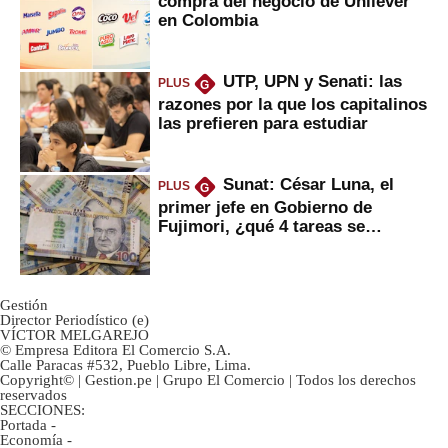
compra del negocio de Unilever
en Colombia
UTP, UPN y Senati: las
PLUS
G
razones por la que los capitalinos
las prefieren para estudiar
Sunat: César Luna, el
PLUS
G
primer jefe en Gobierno de
Fujimori, ¿qué 4 tareas se
marcan urgentes?
Gestión
Director Periodístico (e)
VÍCTOR MELGAREJO
© Empresa Editora El Comercio S.A.
Calle Paracas #532, Pueblo Libre, Lima.
Copyright© | Gestion.pe | Grupo El Comercio | Todos los derechos
reservados
SECCIONES:
Portada
-
Economía
-