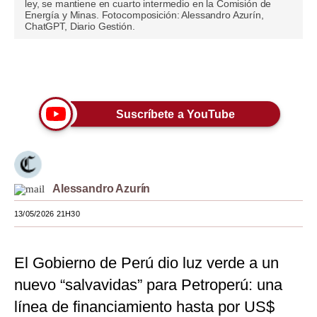
ley, se mantiene en cuarto intermedio en la Comisión de
Energía y Minas. Fotocomposición: Alessandro Azurín,
Moda
ChatGPT, Diario Gestión.
Estilos
Únete a nuestro canal
Mundo
EEUU
Suscríbete a YouTube
México
España
Alessandro Azurín
Internacional
13/05/2026 21H30
Tecnología
Club del Suscriptor
El Gobierno de Perú dio luz verde a un
Mix
nuevo “salvavidas” para Petroperú: una
línea de financiamiento hasta por US$
G de Gestión