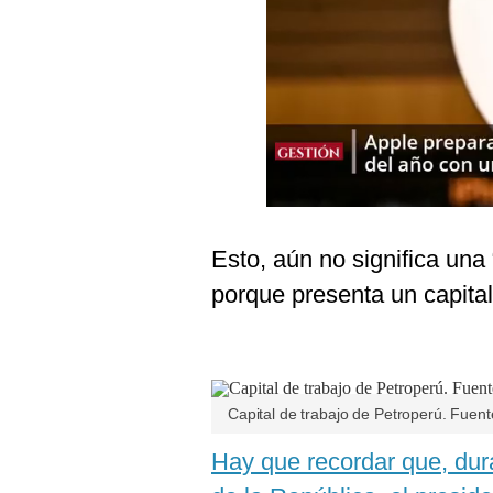
Podcast
Gestión TV
Videos
Fotogalerías
gestion.pe
Esto, aún no significa una
¿quiénes
porque presenta un capital
Somos?
Términos
Y
Condiciones
Política
Capital de trabajo de Petroperú. Fuen
De
Privacidad
Hay que recordar que, dur
Politica