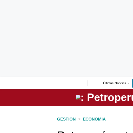
Lo último
Peru Quiosco
Portada
Empresas
Management & Empleo
Economía
Últimas Noticias
Mercados
Perú
Política
GESTION
>
ECONOMIA
Tu Dinero