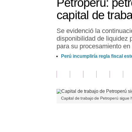
Petroperú: petr
Finanzas Personales
capital de trab
Inmobiliarias
Se evidenció la continuaci
Plus G
disponibilidad de liquidez
Opinión
para su procesamiento en r
Editorial
Perú incumpliría regla fiscal es
Pregunta de hoy
Blogs
Tendencias
Capital de trabajo de Petroperú sigue 
Lujo
Viajes
Únete a nuestro canal
Moda