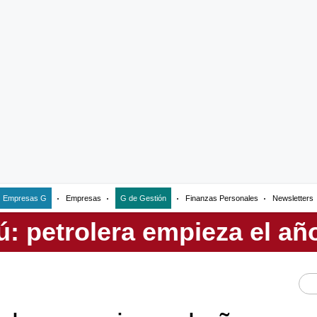
Empresas G
Empresas
G de Gestión
Finanzas Personales
Newsletters