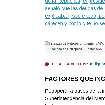
de la República, el presid
De
Cookies
señaló que las deudas de c
Preguntas
explicaban, sobre todo, por
Frecuentes
carecen y por lo que no s
Finanzas de Petroperú. Fuente: SMV, 
LEA TAMBIÉN:
Indigna
FACTORES QUE INC
Petroperú, a través de la 
Superintendencia del Mer