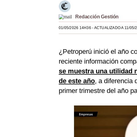
Estilos
Redacción Gestión
Mundo
01/05/2026 14H36
- ACTUALIZADO A 11/05/
EEUU
México
¿Petroperú inició el año c
España
reciente información compa
Internacional
se muestra una utilidad 
Tecnología
de este año
, a diferencia
primer trimestre del año p
Club del Suscriptor
Mix
G de Gestión
Notas Contratadas