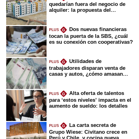
quedarían fuera del negocio de
alquiler: la propuesta del
gobierno
Dos nuevas financieras
PLUS
G
tocan la puerta de la SBS, ¿cuál
es su conexión con cooperativas?
Utilidades de
PLUS
G
trabajadores disparan venta de
casas y autos, ¿cómo amasan
tanta liquidez?
Alta oferta de talentos
PLUS
G
para ‘estos niveles’ impacta en el
aumento de sueldo: los detalles
La carta secreta de
PLUS
G
Grupo Wiese: Civitano crece en
Perú y Chile, y cocina nueva