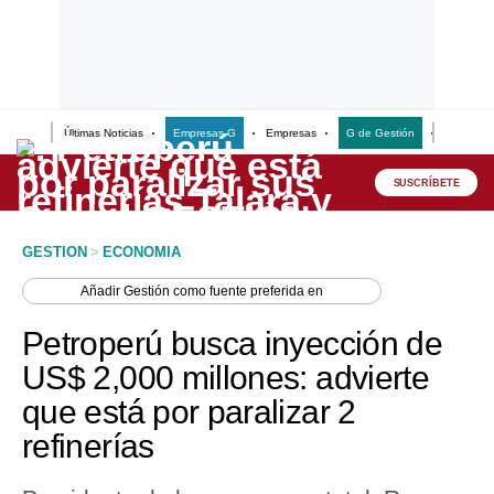
Últimas Noticias
Empresas G
Empresas
G de Gestión
Finanzas
Lo último
Peru Quiosco
SUSCRÍBETE
Portada
GESTION
>
ECONOMIA
Empresas
Añadir
Gestión
como fuente preferida en
Management & Empleo
Petroperú busca inyección de
Economía
US$ 2,000 millones: advierte
que está por paralizar 2
Mercados
refinerías
Perú
Política