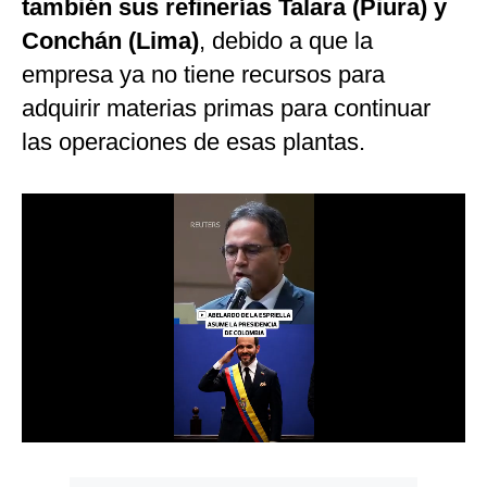
también sus refinerías Talara (Piura) y
Notas Contratadas
Conchán (Lima)
, debido a que la
Podcast
empresa ya no tiene recursos para
adquirir materias primas para continuar
Gestión TV
las operaciones de esas plantas.
Videos
Fotogalerías
gestion.pe
¿quiénes
Somos?
Términos
Y
Condiciones
Política
De
Privacidad