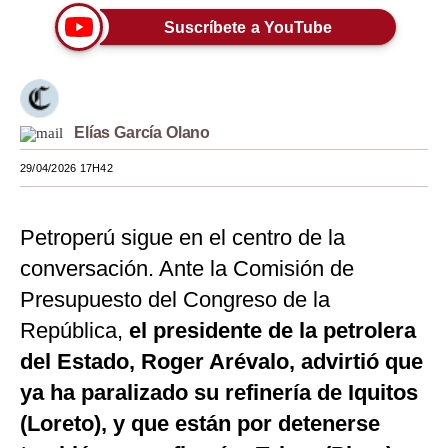
Suscríbete a YouTube
Moda
Estilos
Mundo
Elías García Olano
EEUU
29/04/2026 17H42
México
España
Petroperú sigue en el centro de la
conversación. Ante la Comisión de
Internacional
Presupuesto del Congreso de la
Tecnología
República,
el presidente de la petrolera
Club del Suscriptor
del Estado, Roger Arévalo, advirtió que
ya ha paralizado su refinería de Iquitos
Mix
(Loreto), y que están por detenerse
G de Gestión