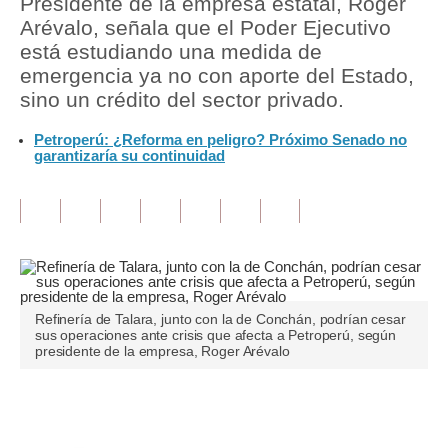
Presidente de la empresa estatal, Roger
Arévalo, señala que el Poder Ejecutivo
Tu Dinero
está estudiando una medida de
emergencia ya no con aporte del Estado,
Finanzas Personales
sino un crédito del sector privado.
Inmobiliarias
Petroperú: ¿Reforma en peligro? Próximo Senado no
garantizaría su continuidad
Plus G
Opinión
Editorial
Pregunta de hoy
Blogs
Refinería de Talara, junto con la de Conchán, podrían cesar
sus operaciones ante crisis que afecta a Petroperú, según
presidente de la empresa, Roger Arévalo
Tendencias
Lujo
Únete a nuestro canal
Viajes