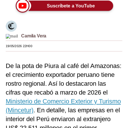
Suscríbete a YouTube
Moda
Estilos
Mundo
Camila Vera
EEUU
19/05/2026 22H00
México
De la pota de Piura al café del Amazonas:
España
el crecimiento exportador peruano tiene
Internacional
rostro regional. Así lo destacaron las
Tecnología
cifras que recabó a marzo de 2026 el
Club del Suscriptor
Ministerio de Comercio Exterior y Turismo
(Mincetur)
. En detalle, las empresas en el
Mix
interior del Perú enviaron al extranjero
G de Gestión
US$ 23,511 millones en el primer