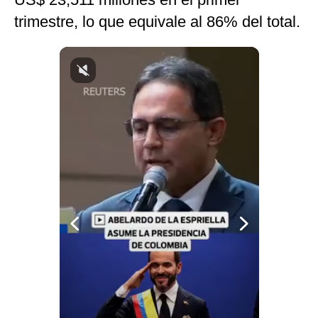
Notas Contratadas
trimestre, lo que equivale al 86% del total.
Podcast
Gestión TV
Videos
Fotogalerías
gestion.pe
¿quiénes
Somos?
Términos
Y
Condiciones
Política
De
Privacidad