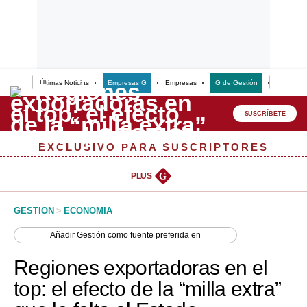
Últimas Noticias
Empresas G
Empresas
G de Gestión
Finanzas
Lo último
Peru Quiosco
SUSCRÍBETE
Portada
EXCLUSIVO PARA SUSCRIPTORES
Empresas
PLUS
G
Management & Empleo
GESTION
>
ECONOMIA
Economía
Añadir
Gestión
como fuente preferida en
Mercados
Regiones exportadoras en el
Perú
top: el efecto de la “milla extra”
Política