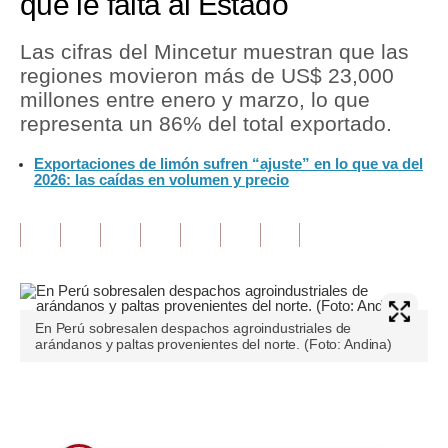
que le falta al Estado
Tu Dinero
Las cifras del Mincetur muestran que las
regiones movieron más de US$ 23,000
Finanzas Personales
millones entre enero y marzo, lo que
Inmobiliarias
representa un 86% del total exportado.
Plus G
Exportaciones de limón sufren “ajuste” en lo que va del
2026: las caídas en volumen y precio
Opinión
Editorial
Pregunta de hoy
Blogs
En Perú sobresalen despachos agroindustriales de
arándanos y paltas provenientes del norte. (Foto: Andina)
Tendencias
Lujo
Únete a nuestro canal
Viajes