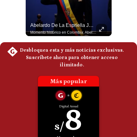
Politica
De
Cookies
¿Por Qué EE.UU. Necesita Desesperadamente Al Golfo? | Gestión Mundo
Abelardo De La Espriella Juramenta Como Nuevo Presidente | Gestión Mundo
Preguntas
Frecuentes
Esteban Silva, politólogo internacional, explica que Estados Unidos necesita el apoyo territorial y marítimo de sus aliados del Golfo para operar cerca de Irán. Según su análisis, Teherán busca amenazar su estabilidad energética y económica para que estos gobiernos presionen a Washington y lo obliguen a negociar. #Iran #EEUU #Geopolitica #NoticiasInternacionales #Shorts 👉 Suscríbete y activa la campana para no perderte nuestro análisis diario. 🌎 Síguenos en nuestras redes sociales: 📌 Web oficial: https://gestion.pe/mundo/ 📌 LinkedIn: http://bit.ly/3HYIET0 📌 X (Twitter): http://bit.ly/4noZtX9 📌 TikTok: http://bit.ly/4evB6TO
Momento histórico en Colombia: Abelardo de la Espriella prestó juramento y recibió la banda presidencial en la Arena USC de Cali, convirtiéndose oficialmente en el nuevo Presidente de la República para el periodo 2026-2030. Por primera vez en la historia reciente del país, la investidura presidencial se celebró fuera de Bogotá. ¿Qué opinas del inicio de este nuevo mandato constitucional? #DeLaEspriella #Colombia #PosesionPresidencial #Cali #Shorts 👉 Suscríbete y activa la campana para no perderte nuestro análisis diario. 🌎 Síguenos en nuestras redes sociales: 📌 Web oficial: https://gestion.pe/mundo/ 📌 LinkedIn: http://bit.ly/3HYIET0 📌 X (Twitter): http://bit.ly/4noZtX9 📌 TikTok: http://bit.ly/4evB6TO