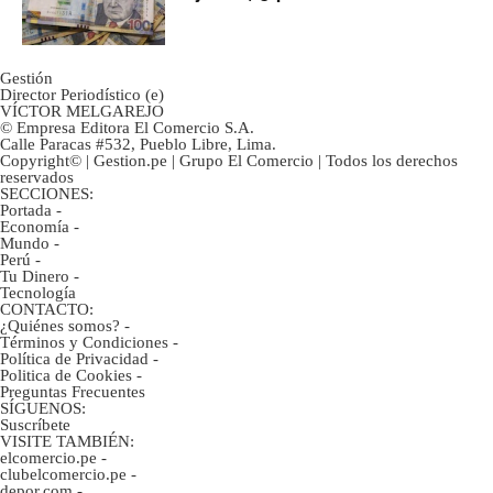
marcan urgentes?
Gestión
Director Periodístico (e)
VÍCTOR MELGAREJO
© Empresa Editora El Comercio S.A.
Calle Paracas #532, Pueblo Libre, Lima.
Copyright© | Gestion.pe | Grupo El Comercio | Todos los derechos
reservados
SECCIONES:
Portada
-
Economía
-
Mundo
-
Perú
-
Tu Dinero
-
Tecnología
CONTACTO:
¿Quiénes somos?
-
Términos y Condiciones
-
Política de Privacidad
-
Politica de Cookies
-
Preguntas Frecuentes
SÍGUENOS:
Suscríbete
VISITE TAMBIÉN:
elcomercio.pe
-
clubelcomercio.pe
-
depor.com
-