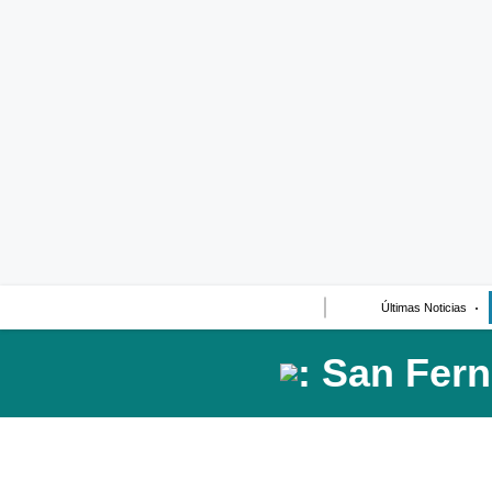
Últimas Noticias
Casos de Estudio
Columnistas
Infografías
Lifestyle
Reportaje
Últimas Noticias