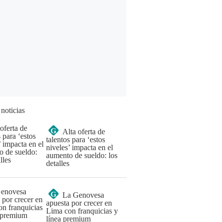
 noticias
G
Alta oferta de
talentos para ‘estos
niveles’ impacta en el
aumento de sueldo: los
detalles
G
La Genovesa
apuesta por crecer en
Lima con franquicias y
línea premium