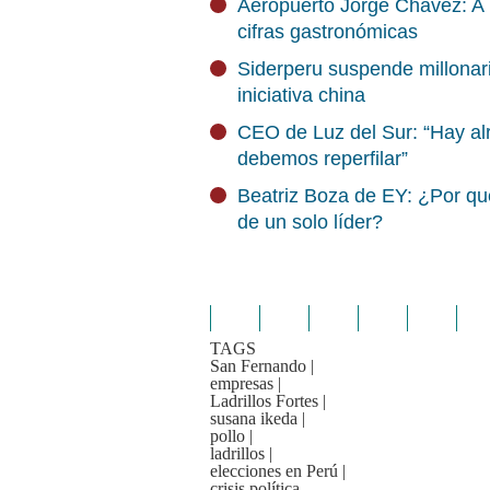
Aeropuerto Jorge Chávez: A 
cifras gastronómicas
Siderperu suspende millonar
iniciativa china
CEO de Luz del Sur: “Hay al
debemos reperfilar”
Beatriz Boza de EY: ¿Por qu
de un solo líder?
TAGS
San Fernando
|
empresas
|
Ladrillos Fortes
|
susana ikeda
|
pollo
|
ladrillos
|
elecciones en Perú
|
crisis política