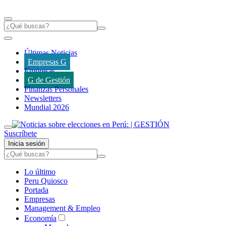
Últimas Noticias
Empresas G
Empresas
G de Gestión
Finanzas Personales
Newsletters
Mundial 2026
Suscríbete
Inicia sesión
Lo último
Peru Quiosco
Portada
Empresas
Management & Empleo
Economía