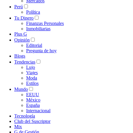
Mercados
Perú
Política
Tu Dinero
Finanzas Personales
Inmobiliarias
Plus G
Opinión
Editorial
Pregunta de hoy
Blogs
Tendencias
Lujo
Viajes
Moda
Estilos
Mundo
EEUU
México
España
Internacional
Tecnología
Club del Suscriptor
Mix
G de Gestión