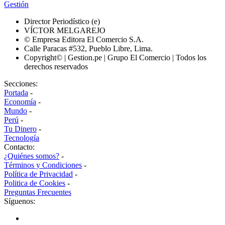
Gestión
Director Periodístico (e)
VÍCTOR MELGAREJO
© Empresa Editora El Comercio S.A.
Calle Paracas #532, Pueblo Libre, Lima.
Copyright© | Gestion.pe | Grupo El Comercio | Todos los
derechos reservados
Secciones:
Portada
-
Economía
-
Mundo
-
Perú
-
Tu Dinero
-
Tecnología
Contacto:
¿Quiénes somos?
-
Términos y Condiciones
-
Política de Privacidad
-
Politica de Cookies
-
Preguntas Frecuentes
Síguenos: