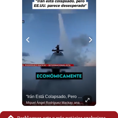
El Millonario Sueldo Que Casi Cobra Infantino Por La Nueva Empresa De La FIFA | #EnClaveEconómica
“Irán Está Colapsado, Pero EE.UU. Parece Desesperado” | #radar24
Luis Carrillo Pinto, experto en negocios deportivos, cuenta que federaciones europeas ya pedían la salida de Gianni Infantino. Además, explicó que el presidente de la FIFA habría recibido US$30 millones anuales por dirigir la nueva empresa, diez veces más de lo que ganaba en la organización. #FIFA #GianniInfantino #LuisCarrilloPinto #APEMD #NegociosDeportivos #Mundial #Futbol #NoticiasDeportivas #Shorts 👉 Suscríbete y activa la campana para no perderte nuestro análisis diario. 🌎 Síguenos en nuestras redes sociales: 📌 Web oficial: https://gestion.pe/mundo/ 📌 LinkedIn: http://bit.ly/3HYIET0 📌 X (Twitter): http://bit.ly/4noZtX9 📌 TikTok: http://bit.ly/4evB6TO
Miguel Ángel Rodríguez Mackay, analista internacional, sostiene que las negociaciones fueron impulsadas por Irán y no por Estados Unidos. Según su análisis, Teherán estaría debilitado militar y económicamente, aunque la narrativa internacional presenta a Trump como el líder desesperado por terminar una guerra que no puede ganar. #Geopolitica #Iran #DonaldTrump #RodriguezMackay #EEUU #NoticiasInternacionales #PoliticaInternacional #AnalisisGeopolitico #Shorts 👉 Suscríbete y activa la campana para no perderte nuestro análisis diario. 🌎 Síguenos en nuestras redes sociales: 📌 Web oficial: https://gestion.pe/mundo/ 📌 LinkedIn: http://bit.ly/3HYIET0 📌 X (Twitter): http://bit.ly/4noZtX9 📌 TikTok: http://bit.ly/4evB6TO