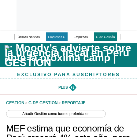
Últimas Noticias
Empresas G
Empresas
G de Gestión
Finanzas
Últimas Noticias
Casos de Estudio
Columnistas
EXCLUSIVO PARA SUSCRIPTORES
Infografías
Lifestyle
PLUS
G
Reportaje
GESTION
>
G DE GESTION
>
REPORTAJE
Añadir
Gestión
como fuente preferida en
MEF estima que economía de