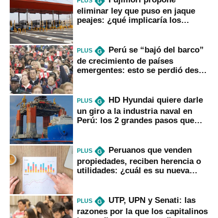
PLUS
G
eliminar ley que puso en jaque
peajes: ¿qué implicaría los
usuarios?
Perú se “bajó del barco”
PLUS
G
de crecimiento de países
emergentes: esto se perdió desde
2022
HD Hyundai quiere darle
PLUS
G
un giro a la industria naval en
Perú: los 2 grandes pasos que
daría
Peruanos que venden
PLUS
G
propiedades, reciben herencia o
utilidades: ¿cuál es su nueva
inversión clave?
UTP, UPN y Senati: las
PLUS
G
razones por la que los capitalinos