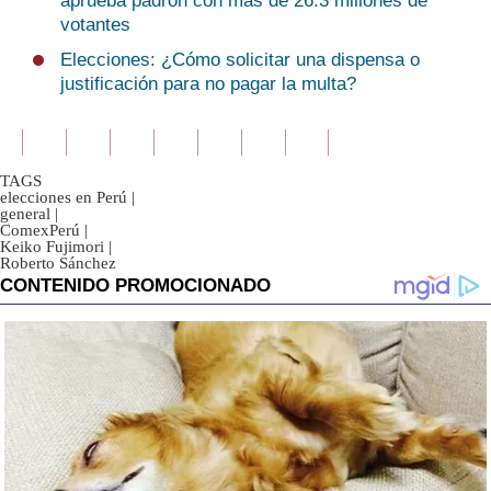
aprueba padrón con más de 26.3 millones de
votantes
Elecciones: ¿Cómo solicitar una dispensa o
justificación para no pagar la multa?
TAGS
elecciones en Perú
|
general
|
ComexPerú
|
Keiko Fujimori
|
Roberto Sánchez