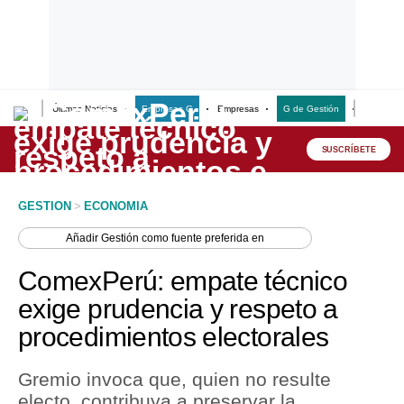
Últimas Noticias
Empresas G
Empresas
G de Gestión
Finanzas
Lo último
Peru Quiosco
SUSCRÍBETE
Portada
GESTION
>
ECONOMIA
Empresas
Añadir
Gestión
como fuente preferida en
Management & Empleo
ComexPerú: empate técnico
Economía
exige prudencia y respeto a
procedimientos electorales
Mercados
Perú
Gremio invoca que, quien no resulte
electo, contribuya a preservar la
Política