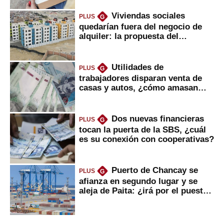
Viviendas sociales
PLUS
G
quedarían fuera del negocio de
alquiler: la propuesta del
gobierno
Utilidades de
PLUS
G
trabajadores disparan venta de
casas y autos, ¿cómo amasan
tanta liquidez?
Dos nuevas financieras
PLUS
G
tocan la puerta de la SBS, ¿cuál
es su conexión con cooperativas?
Puerto de Chancay se
PLUS
G
afianza en segundo lugar y se
aleja de Paita: ¿irá por el puesto
1?