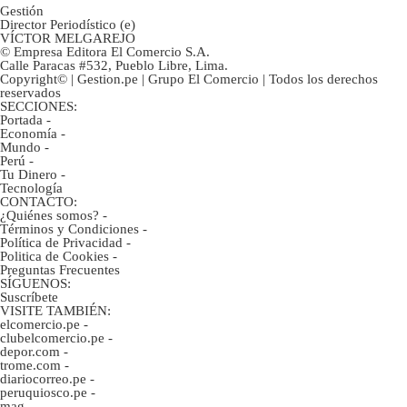
Gestión
Director Periodístico (e)
VÍCTOR MELGAREJO
© Empresa Editora El Comercio S.A.
Calle Paracas #532, Pueblo Libre, Lima.
Copyright© | Gestion.pe | Grupo El Comercio | Todos los derechos
reservados
SECCIONES:
Portada
-
Economía
-
Mundo
-
Perú
-
Tu Dinero
-
Tecnología
CONTACTO:
¿Quiénes somos?
-
Términos y Condiciones
-
Política de Privacidad
-
Politica de Cookies
-
Preguntas Frecuentes
SÍGUENOS:
Suscríbete
VISITE TAMBIÉN:
elcomercio.pe
-
clubelcomercio.pe
-
depor.com
-
trome.com
-
diariocorreo.pe
-
peruquiosco.pe
-
mag