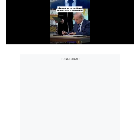
Notas Contratadas
Podcast
Gestión TV
Videos
Fotogalerías
gestion.pe
¿quiénes
Somos?
Términos
Y
Condiciones
Política
De
Privacidad