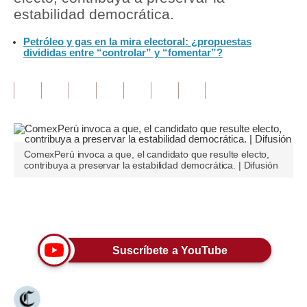
estabilidad democrática.
Tu Dinero
Petróleo y gas en la mira electoral: ¿propuestas
divididas entre “controlar” y “fomentar”?
Finanzas Personales
Inmobiliarias
Plus G
Opinión
ComexPerú invoca a que, el candidato que resulte electo,
Editorial
contribuya a preservar la estabilidad democrática. | Difusión
Pregunta de hoy
Únete a nuestro canal
Blogs
Tendencias
Suscríbete a YouTube
Lujo
Viajes