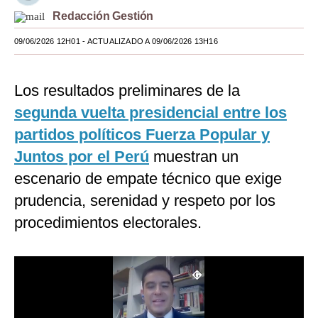
Redacción Gestión
Moda
09/06/2026 12H01
- ACTUALIZADO A 09/06/2026 13H16
Estilos
Mundo
Los resultados preliminares de la
EEUU
segunda vuelta presidencial entre los
partidos políticos Fuerza Popular y
México
Juntos por el Perú
muestran un
España
escenario de empate técnico que exige
Internacional
prudencia, serenidad y respeto por los
procedimientos electorales.
Tecnología
Club del Suscriptor
Mix
G de Gestión