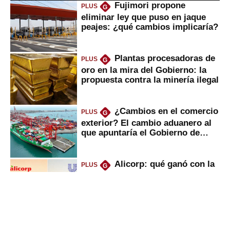
Fujimori propone
PLUS
G
eliminar ley que puso en jaque
peajes: ¿qué cambios implicaría?
Plantas procesadoras de
PLUS
G
oro en la mira del Gobierno: la
propuesta contra la minería ilegal
¿Cambios en el comercio
PLUS
G
exterior? El cambio aduanero al
que apuntaría el Gobierno de
Fujimori
Alicorp: qué ganó con la
PLUS
G
compra del negocio de Unilever
en Colombia
UTP, UPN y Senati: las
PLUS
G
razones por la que los capitalinos