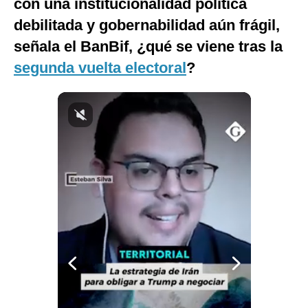
con una institucionalidad política
Notas Contratadas
debilitada y gobernabilidad aún frágil,
Podcast
señala el BanBif, ¿qué se viene tras la
segunda vuelta electoral
?
Gestión TV
Videos
Fotogalerías
gestion.pe
¿quiénes
Somos?
Términos
Y
Condiciones
Política
De
Privacidad