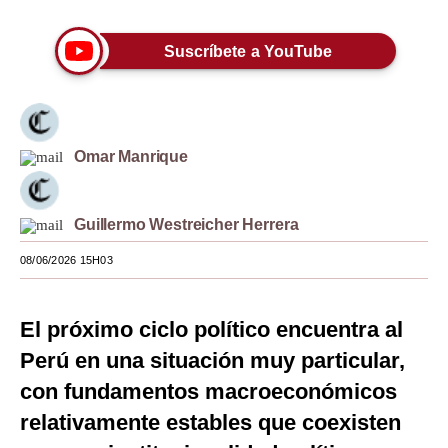
Moda
Suscríbete a YouTube
Estilos
Mundo
EEUU
Omar Manrique
México
Guillermo Westreicher Herrera
España
08/06/2026 15H03
Internacional
Tecnología
El próximo ciclo político encuentra al
Club del Suscriptor
Perú en una situación muy particular,
con fundamentos macroeconómicos
Mix
relativamente estables que coexisten
G de Gestión