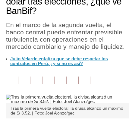
dólar tras elecciones, ¿qué ve
BanBif?
Tu Dinero
Finanzas Personales
En el marco de la segunda vuelta, el
banco central puede enfrentar previsible
Inmobiliarias
turbulencia con operaciones en el
mercado cambiario y manejo de liquidez.
Plus G
Julio Velarde enfatiza que se debe respetar los
Opinión
contratos en Perú, ¿y si no es así?
Editorial
Pregunta de hoy
Blogs
Tendencias
Tras la primera vuelta electoral, la divisa alcanzó un máximo
de S/ 3.52. | Foto: Joel Alonzo/gec
Lujo
Viajes
Únete a nuestro canal