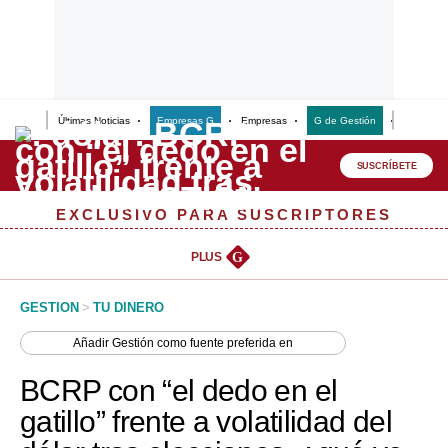
Últimas Noticias
Empresas G
Empresas
G de Gestión
Finanzas
Lo último
Peru Quiosco
SUSCRÍBETE
Portada
EXCLUSIVO PARA SUSCRIPTORES
Empresas
PLUS
G
Management & Empleo
GESTION
>
TU DINERO
Economía
Añadir
Gestión
como fuente preferida en
Mercados
BCRP con “el dedo en el
Perú
gatillo” frente a volatilidad del
Política