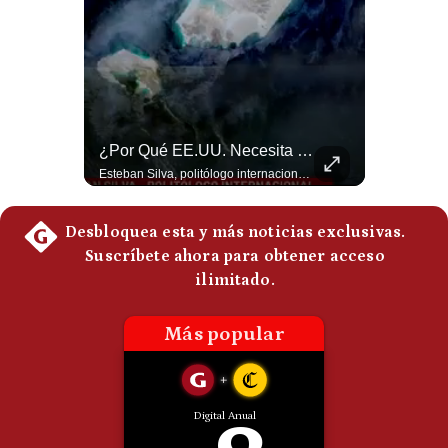
Politica
De
Cookies
Preguntas
Frecuentes
Abelardo De La Espriella Se Reúne Con Javier Milei En Cali | Gestión Mundo
¿Por Qué EE.UU. Necesita Desesperadamente Al Golfo? | Gestión Mundo
El presidente electo de Colombia, Abelardo de la Espriella, sostuvo una reunión bilateral en Cali con el mandatario argentino Javier Milei. El encuentro se dio pocas horas antes de la ceremonia de investidura presidencial para el periodo 2026-2030, marcando el inicio de una nueva alianza estratégica regional. #DeLaEspriella #JavierMilei #Colombia #Argentina #PoliticaLatina #Shorts 👉 Suscríbete y activa la campana para no perderte nuestro análisis diario. 🌎 Síguenos en nuestras redes sociales: 📌 Web oficial: https://gestion.pe/mundo/ 📌 LinkedIn: http://bit.ly/3HYIET0 📌 X (Twitter): http://bit.ly/4noZtX9 📌 TikTok: http://bit.ly/4evB6TO
Esteban Silva, politólogo internacional, explica que Estados Unidos necesita el apoyo territorial y marítimo de sus aliados del Golfo para operar cerca de Irán. Según su análisis, Teherán busca amenazar su estabilidad energética y económica para que estos gobiernos presionen a Washington y lo obliguen a negociar. #Iran #EEUU #Geopolitica #NoticiasInternacionales #Shorts 👉 Suscríbete y activa la campana para no perderte nuestro análisis diario. 🌎 Síguenos en nuestras redes sociales: 📌 Web oficial: https://gestion.pe/mundo/ 📌 LinkedIn: http://bit.ly/3HYIET0 📌 X (Twitter): http://bit.ly/4noZtX9 📌 TikTok: http://bit.ly/4evB6TO