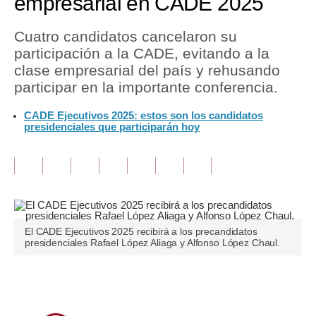
empresarial en CADE 2025
Tu Dinero
Cuatro candidatos cancelaron su
participación a la CADE, evitando a la
Finanzas Personales
clase empresarial del país y rehusando
Inmobiliarias
participar en la importante conferencia.
Plus G
CADE Ejecutivos 2025: estos son los candidatos
presidenciales que participarán hoy
Opinión
Editorial
Pregunta de hoy
Blogs
El CADE Ejecutivos 2025 recibirá a los precandidatos
presidenciales Rafael López Aliaga y Alfonso López Chaul.
Tendencias
Lujo
Únete a nuestro canal
Viajes