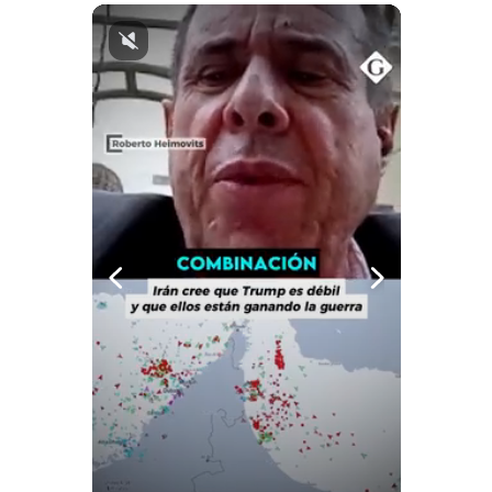
Notas Contratadas
Podcast
Gestión TV
Videos
Fotogalerías
gestion.pe
¿quiénes
Somos?
Términos
Y
Condiciones
Política
De
Privacidad