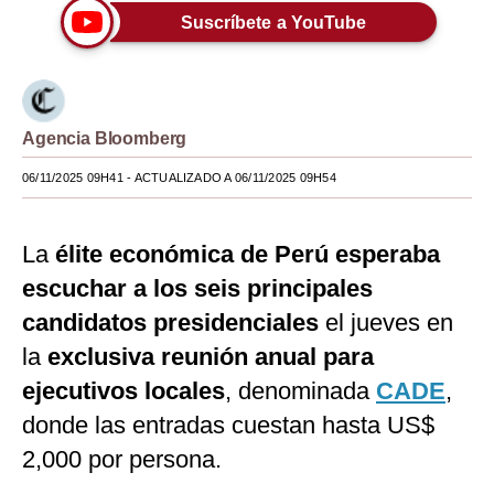
Suscríbete a YouTube
Moda
Estilos
Mundo
Agencia Bloomberg
EEUU
06/11/2025 09H41
- ACTUALIZADO A 06/11/2025 09H54
México
La
élite económica de Perú esperaba
España
escuchar a los seis principales
Internacional
candidatos presidenciales
el jueves en
Tecnología
la
exclusiva reunión anual para
Club del Suscriptor
ejecutivos locales
, denominada
CADE
,
donde las entradas cuestan hasta US$
Mix
2,000 por persona.
G de Gestión