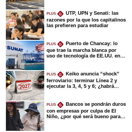
UTP, UPN y Senati: las
PLUS
G
razones por la que los capitalinos
las prefieren para estudiar
Puerto de Chancay: lo
PLUS
G
que trae la marcha blanca por
uso de tecnología de EE.UU. en
mercancías
Keiko anuncia “shock”
PLUS
G
ferroviario: terminar Línea 2 y
ejecutar la 3, 4, 5 y 6; ¿habrá
avances?
Bancos se pondrán duros
PLUS
G
con empresas por culpa de El
Niño, ¿por qué será bueno para
ahorristas?