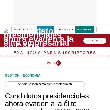
Últimas Noticias
Empresas G
Empresas
G de Gestión
Finanzas
Lo último
Peru Quiosco
SUSCRÍBETE
Portada
EXCLUSIVO PARA SUSCRIPTORES
Empresas
PLUS
G
Management & Empleo
GESTION
>
ECONOMIA
Economía
Añadir
Gestión
como fuente preferida en
Mercados
Candidatos presidenciales
Perú
ahora evaden a la élite
Política