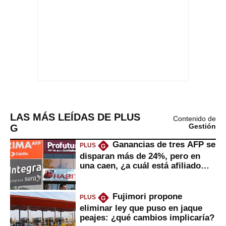
LAS MÁS LEÍDAS DE PLUS
Contenido de
G
Gestión
Ganancias de tres AFP se
PLUS
G
disparan más de 24%, pero en
una caen, ¿a cuál está afiliado
usted?
Fujimori propone
PLUS
G
eliminar ley que puso en jaque
peajes: ¿qué cambios implicaría?