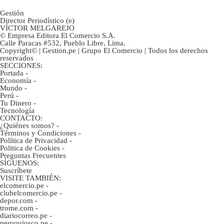
Gestión
Director Periodístico (e)
VÍCTOR MELGAREJO
© Empresa Editora El Comercio S.A.
Calle Paracas #532, Pueblo Libre, Lima.
Copyright© | Gestion.pe | Grupo El Comercio | Todos los derechos
reservados
SECCIONES:
Portada
-
Economía
-
Mundo
-
Perú
-
Tu Dinero
-
Tecnología
CONTACTO:
¿Quiénes somos?
-
Términos y Condiciones
-
Política de Privacidad
-
Politica de Cookies
-
Preguntas Frecuentes
SÍGUENOS:
Suscríbete
VISITE TAMBIÉN:
elcomercio.pe
-
clubelcomercio.pe
-
depor.com
-
trome.com
-
diariocorreo.pe
-
peruquiosco.pe
-