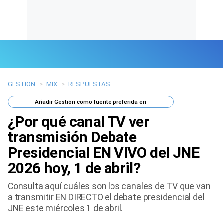
GESTION
>
MIX
>
RESPUESTAS
Últimas Noticias
Añadir
Gestión
como fuente preferida en
Mi Bolsillo
¿Por qué canal TV ver
Respuestas
transmisión Debate
Presidencial EN VIVO del JNE
Gente
2026 hoy, 1 de abril?
Vida Laboral
Consulta aquí cuáles son los canales de TV que van
a transmitir EN DIRECTO el debate presidencial del
Tendencias Mix
JNE este miércoles 1 de abril.
Sports