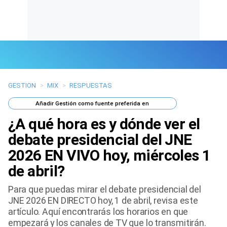
GESTION
>
MIX
>
RESPUESTAS
Últimas Noticias
Añadir
Gestión
como fuente preferida en
Mi Bolsillo
¿A qué hora es y dónde ver el
Respuestas
debate presidencial del JNE
2026 EN VIVO hoy, miércoles 1
Gente
de abril?
Vida Laboral
Para que puedas mirar el debate presidencial del
JNE 2026 EN DIRECTO hoy, 1 de abril, revisa este
Tendencias Mix
artículo. Aquí encontrarás los horarios en que
empezará y los canales de TV que lo transmitirán.
Sports