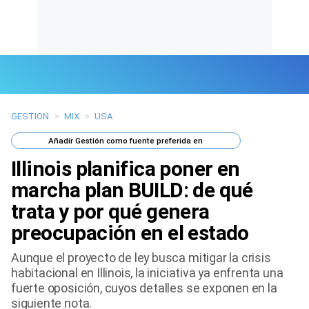
GESTION
>
MIX
>
USA
Últimas Noticias
Añadir
Gestión
como fuente preferida en
Mi Bolsillo
Illinois planifica poner en
Respuestas
marcha plan BUILD: de qué
trata y por qué genera
Gente
preocupación en el estado
Vida Laboral
Aunque el proyecto de ley busca mitigar la crisis
habitacional en Illinois, la iniciativa ya enfrenta una
Tendencias Mix
fuerte oposición, cuyos detalles se exponen en la
siguiente nota.
Sports