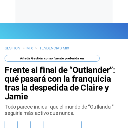
GESTION
>
MIX
>
TENDENCIAS MIX
Últimas Noticias
Añadir
Gestión
como fuente preferida en
Mi Bolsillo
Frente al final de “Outlander”:
Respuestas
qué pasará con la franquicia
tras la despedida de Claire y
Gente
Jamie
Vida Laboral
Todo parece indicar que el mundo de “Outlander”
seguiría más activo que nunca.
Tendencias Mix
Sports