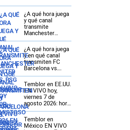
¿A qué hora juega
y qué canal
transmite
Manchester
United vs. PSG EN
VIVO hoy por
¿A qué hora juega
amistoso 2026 en
y en qué canal
España, México y
transmiten FC
EE.UU.?
Barcelona vs.
Udinese EN VIVO
hoy por amistoso
Temblor en EE.UU.
en EE.UU., México
EN VIVO hoy,
y España?
viernes 7 de
agosto 2026: hora
exacta, magnitud y
dónde fue el
Temblor en
epicentro del
México EN VIVO
último sismo