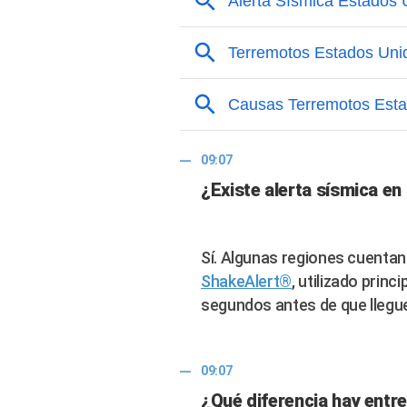
09:07
¿Existe alerta sísmica e
Sí. Algunas regiones cuenta
ShakeAlert®
, utilizado prin
segundos antes de que llegue
09:07
¿Qué diferencia hay entr