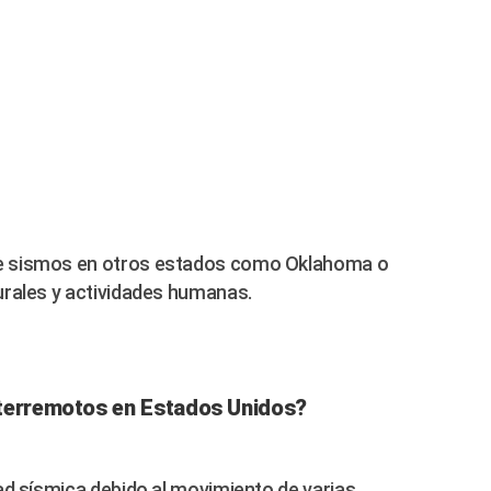
e sismos en otros estados como Oklahoma o
urales y actividades humanas.
 terremotos en Estados Unidos?
ad sísmica debido al movimiento de varias