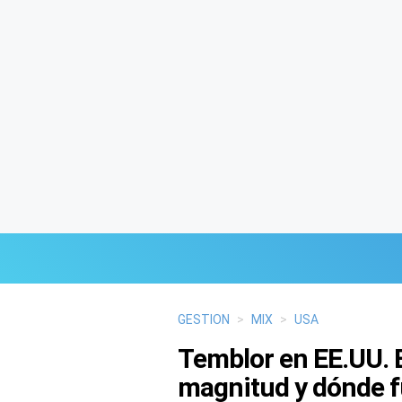
Últimas Noticias
GESTION
>
MIX
>
USA
Temblor en EE.UU. 
Mi Bolsillo
magnitud y dónde fu
Respuestas