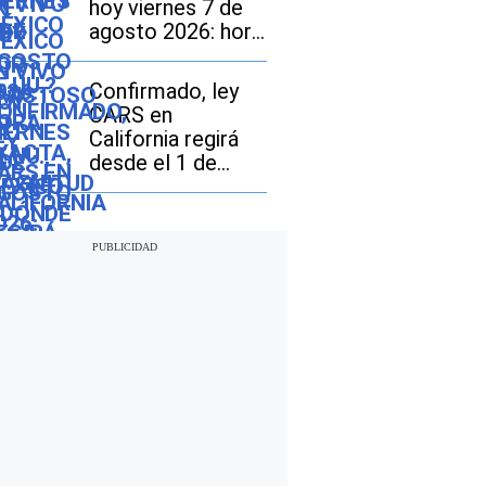
hoy viernes 7 de
agosto 2026: hora
exacta, magnitud y
dónde fue el
Confirmado, ley
epicentro del
CARS en
último
California regirá
desde el 1 de
octubre: en qué
consiste y qué
tarifas pueden
pagar los
compradores de
vehículos usados