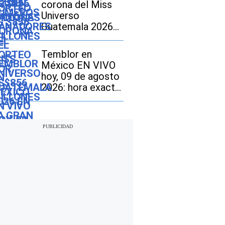
corona del Miss
Universo
Guatemala 2026
en la gran final?
Temblor en
México EN VIVO
hoy, 09 de agosto
2026: hora exacta,
magnitud y dónde
fue el epicentro
del último sismo