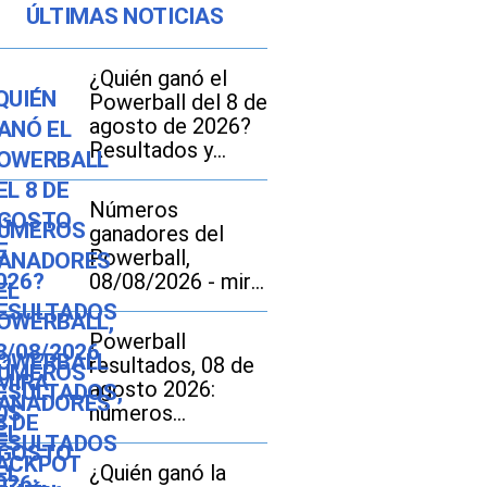
ÚLTIMAS NOTICIAS
¿Quién ganó el
Powerball del 8 de
agosto de 2026?
Resultados y
números
ganadores del
Números
jackpot de $856
ganadores del
millones
Powerball,
08/08/2026 - mira
los resultados del
sorteo de $856
Powerball
millones
resultados, 08 de
agosto 2026:
números
ganadores del
sorteo por
¿Quién ganó la
US$856 millones