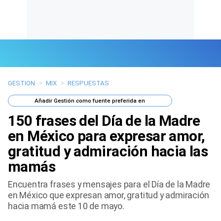
GESTION
>
MIX
>
RESPUESTAS
Últimas Noticias
Añadir
Gestión
como fuente preferida en
Mi Bolsillo
150 frases del Día de la Madre
Respuestas
en México para expresar amor,
gratitud y admiración hacia las
Gente
mamás
Vida Laboral
Encuentra frases y mensajes para el Día de la Madre
en México que expresan amor, gratitud y admiración
Tendencias Mix
hacia mamá este 10 de mayo.
Sports