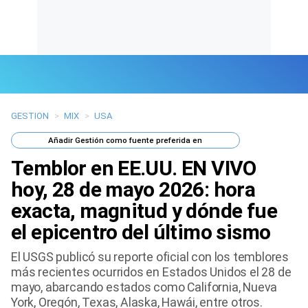
GESTION
>
MIX
>
USA
Últimas Noticias
Añadir
Gestión
como fuente preferida en
Mi Bolsillo
Temblor en EE.UU. EN VIVO
Respuestas
hoy, 28 de mayo 2026: hora
exacta, magnitud y dónde fue
Gente
el epicentro del último sismo
Vida Laboral
El USGS publicó su reporte oficial con los temblores
más recientes ocurridos en Estados Unidos el 28 de
Tendencias Mix
mayo, abarcando estados como California, Nueva
York, Oregón, Texas, Alaska, Hawái, entre otros.
Sports