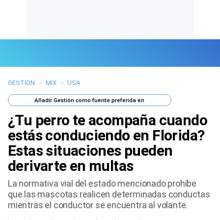
GESTION
>
MIX
>
USA
Últimas Noticias
Añadir
Gestión
como fuente preferida en
Mi Bolsillo
¿Tu perro te acompaña cuando
Respuestas
estás conduciendo en Florida?
Estas situaciones pueden
Gente
derivarte en multas
Vida Laboral
La normativa vial del estado mencionado prohíbe
que las mascotas realicen determinadas conductas
Tendencias Mix
mientras el conductor se encuentra al volante.
Sports