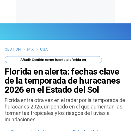
GESTION
>
MIX
>
USA
Últimas Noticias
Añadir
Gestión
como fuente preferida en
Mi Bolsillo
Florida en alerta: fechas clave
Respuestas
de la temporada de huracanes
2026 en el Estado del Sol
Gente
Florida entra otra vez en el radar por la temporada de
Vida Laboral
huracanes 2026, un periodo en el que aumentan las
tormentas tropicales y los riesgos de lluvias e
Tendencias Mix
inundaciones.
Sports