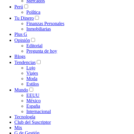
Mercados
Perú
Política
Tu Dinero
Finanzas Personales
Inmobiliarias
Plus G
Opinión
Editorial
Pregunta de hoy
Blogs
Tendencias
Lujo
Viajes
Moda
Estilos
Mundo
EEUU
México
España
Internacional
Tecnología
Club del Suscriptor
Mix
G de Gestión