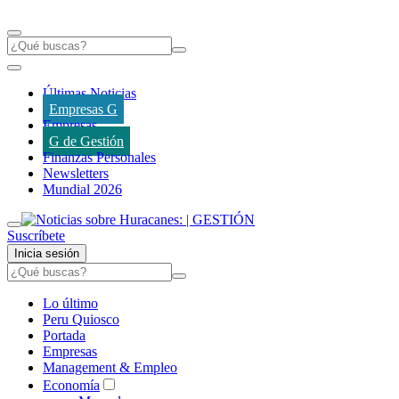
Últimas Noticias
Empresas G
Empresas
G de Gestión
Finanzas Personales
Newsletters
Mundial 2026
Suscríbete
Inicia sesión
Lo último
Peru Quiosco
Portada
Empresas
Management & Empleo
Economía