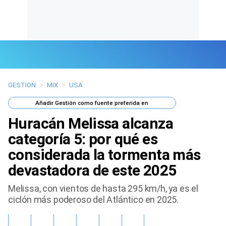
GESTION
>
MIX
>
USA
Últimas Noticias
Añadir
Gestión
como fuente preferida en
Mi Bolsillo
Huracán Melissa alcanza
Respuestas
categoría 5: por qué es
considerada la tormenta más
Gente
devastadora de este 2025
Vida Laboral
Melissa, con vientos de hasta 295 km/h, ya es el
ciclón más poderoso del Atlántico en 2025.
Tendencias Mix
Sports