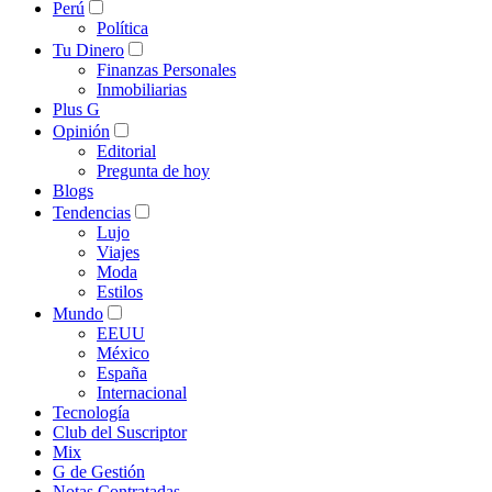
Perú
Política
Tu Dinero
Finanzas Personales
Inmobiliarias
Plus G
Opinión
Editorial
Pregunta de hoy
Blogs
Tendencias
Lujo
Viajes
Moda
Estilos
Mundo
EEUU
México
España
Internacional
Tecnología
Club del Suscriptor
Mix
G de Gestión
Notas Contratadas