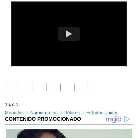
TAGS
Monedas
|
Numismática
|
Dólares
|
Estados Unidos