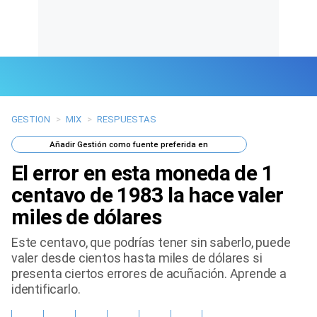
GESTION
>
MIX
>
RESPUESTAS
Últimas Noticias
Añadir
Gestión
como fuente preferida en
Mi Bolsillo
El error en esta moneda de 1
Respuestas
centavo de 1983 la hace valer
miles de dólares
Gente
Este centavo, que podrías tener sin saberlo, puede
Vida Laboral
valer desde cientos hasta miles de dólares si
presenta ciertos errores de acuñación. Aprende a
Tendencias Mix
identificarlo.
Sports